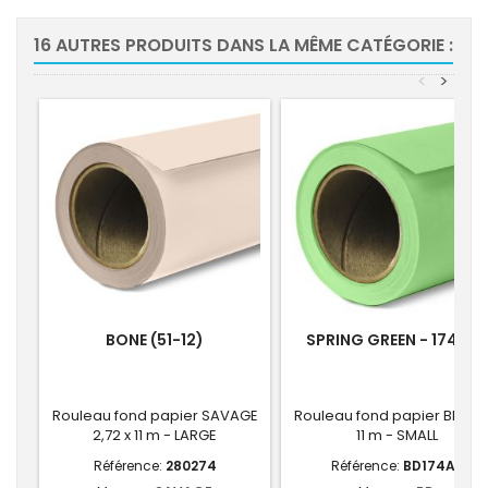
16 AUTRES PRODUITS DANS LA MÊME CATÉGORIE :
<
>
BONE (51-12)
SPRING GREEN - 174-A2
Rouleau fond papier SAVAGE
Rouleau fond papier BD 1,36
2,72 x 11 m - LARGE
11 m - SMALL
Référence:
280274
Référence:
BD174A2