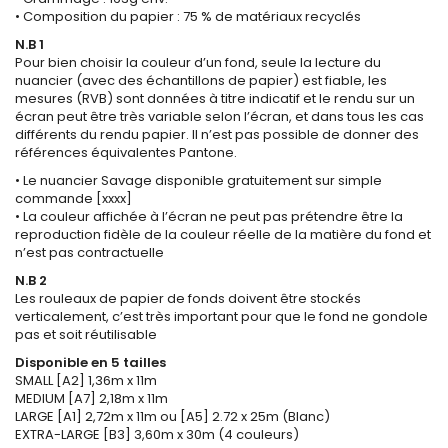
• Composition du papier : 75 % de matériaux recyclés
N.B 1
Pour bien choisir la couleur d’un fond, seule la lecture du
nuancier (avec des échantillons de papier) est fiable, les
mesures (RVB) sont données à titre indicatif et le rendu sur un
écran peut être très variable selon l’écran, et dans tous les cas
différents du rendu papier. Il n’est pas possible de donner des
références équivalentes Pantone.
• Le nuancier Savage disponible gratuitement sur simple
commande [xxxx]
• La couleur affichée à l’écran ne peut pas prétendre être la
reproduction fidèle de la couleur réelle de la matière du fond et
n’est pas contractuelle
N.B 2
Les rouleaux de papier de fonds doivent être stockés
verticalement, c’est très important pour que le fond ne gondole
pas et soit réutilisable
Disponible en 5 tailles
SMALL [A2] 1,36m x 11m
MEDIUM [A7] 2,18m x 11m
LARGE [A1] 2,72m x 11m ou [A5] 2.72 x 25m (Blanc)
EXTRA-LARGE [B3] 3,60m x 30m (4 couleurs)