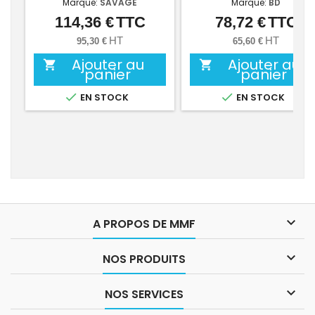
Marque:
SAVAGE
Marque:
BD
114,36 €
TTC
78,72 €
TTC
Prix
Prix
HT
HT
95,30 €
65,60 €
Ajouter au
Ajouter au


panier
panier


EN STOCK
EN STOCK

A PROPOS DE MMF

NOS PRODUITS

NOS SERVICES