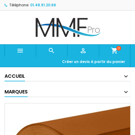
Téléphone:
01.48.91.20.66
0



shopping_cart
Créer un devis à partir du panier
ACCUEIL
MARQUES