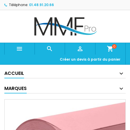
Téléphone:
01.48.91.20.66
0



shopping_cart
Créer un devis à partir du panier
ACCUEIL
MARQUES