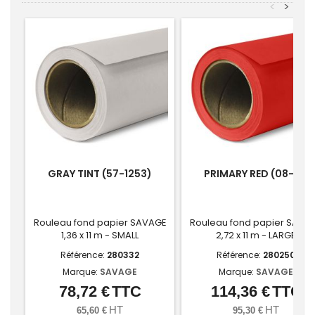
<
>
GRAY TINT (57-1253)
PRIMARY RED (08-12)
Rouleau fond papier SAVAGE
Rouleau fond papier SAVA
1,36 x 11 m - SMALL
2,72 x 11 m - LARGE
Référence:
280332
Référence:
280250
Marque:
SAVAGE
Marque:
SAVAGE
78,72 €
TTC
114,36 €
TTC
Prix
Prix
HT
HT
65,60 €
95,30 €