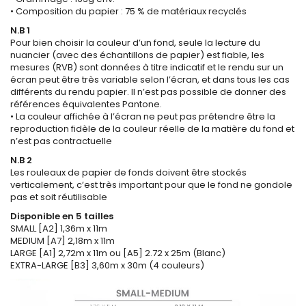
• Composition du papier : 75 % de matériaux recyclés
N.B 1
Pour bien choisir la couleur d’un fond, seule la lecture du
nuancier (avec des échantillons de papier) est fiable, les
mesures (RVB) sont données à titre indicatif et le rendu sur un
écran peut être très variable selon l’écran, et dans tous les cas
différents du rendu papier. Il n’est pas possible de donner des
références équivalentes Pantone.
• La couleur affichée à l’écran ne peut pas prétendre être la
reproduction fidèle de la couleur réelle de la matière du fond et
n’est pas contractuelle
N.B 2
Les rouleaux de papier de fonds doivent être stockés
verticalement, c’est très important pour que le fond ne gondole
pas et soit réutilisable
Disponible en 5 tailles
SMALL [A2] 1,36m x 11m
MEDIUM [A7] 2,18m x 11m
LARGE [A1] 2,72m x 11m ou [A5] 2.72 x 25m (Blanc)
EXTRA-LARGE [B3] 3,60m x 30m (4 couleurs)