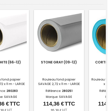
HITE (66-12)
STONE GRAY (09-12)
CORTEZ B
 fond papier
Rouleau fond papier
Rouleau fon
2 x 11 m - LARGE
SAVAGE 2,72 x 11 m - LARGE
x 11 
nce:
280283
Référence:
280251
Référen
ue:
SAVAGE
Marque:
SAVAGE
Mar
36 €
TTC
114,36 €
TTC
114,3
Prix
Prix
HT
HT
,30 €
95,30 €
95,