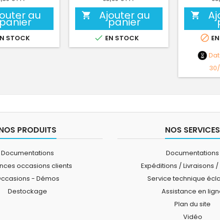
jouter au
Ajouter au
Aj


panier
panier


N STOCK
EN STOCK
EN
Da
30
NOS PRODUITS
NOS SERVICES
Documentations
Documentations
ces occasions clients
Expéditions / Livraisons /
ccasions - Démos
Service technique écl
Destockage
Assistance en lig
Plan du site
Vidéo