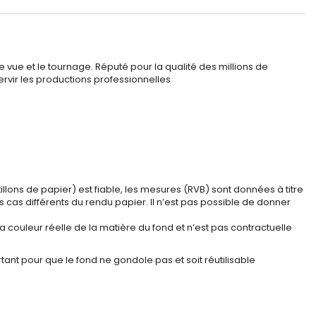
 vue et le tournage. Réputé pour la qualité des millions de
ervir les productions professionnelles
illons de papier) est fiable, les mesures (RVB) sont données à titre
les cas différents du rendu papier. Il n’est pas possible de donner
la couleur réelle de la matière du fond et n’est pas contractuelle
tant pour que le fond ne gondole pas et soit réutilisable