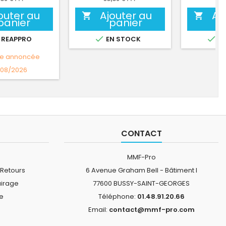
outer au
Ajouter au
Aj


panier
panier


 REAPPRO
EN STOCK
EN
te annoncée
/08/2026
CONTACT
MMF-Pro
 Retours
6 Avenue Graham Bell - Bâtiment I
airage
77600 BUSSY-SAINT-GEORGES
ne
Téléphone:
01.48.91.20.66
Email:
contact@mmf-pro.com