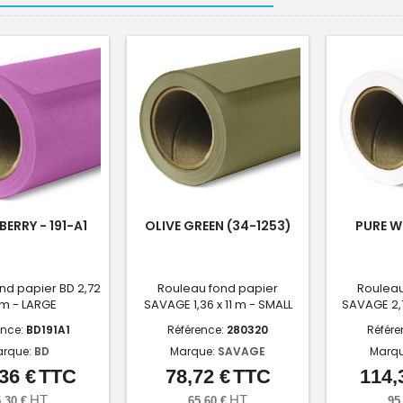
ERRY - 191-A1
OLIVE GREEN (34-1253)
PURE W
nd papier BD 2,72
Rouleau fond papier
Rouleau
1 m - LARGE
SAVAGE 1,36 x 11 m - SMALL
SAVAGE 2,7
ence:
BD191A1
Référence:
280320
Référe
arque:
BD
Marque:
SAVAGE
Marq
36 €
TTC
78,72 €
TTC
114,
Prix
Prix
HT
HT
,30 €
65,60 €
95