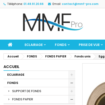
Téléphone:
01.48.91.20.66
Email:
contact@mmf-pro.com
ECLAIRAGE
FONDS
PRISE DE VUE
Accueil
FONDS
FONDS PAPIER
Fonds unis
Egg 
ACCUEIL
ECLAIRAGE
FONDS
SUPPORT DE FONDS
FONDS PAPIER