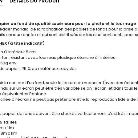
N
DÉTAILS DU PRODUIT
pier de fond de qualité supérieure pour la photo et le tournage
leader mondial de la fabrication des papiers de fonds pour la prise de
ts chaque année et qui sont distribués sur les cinq continents pour s
HEX (à titre indicatif)
n Ø intérieur 5 cm
ton résistant avec fourreau plastique étanche à l’intérieur
163g env.
du papier : 75 % de matériaux recyclés
ir la couleur d’un fond, seule la lecture du nuancier (avec des échant
 rendu sur un écran peut être très variable selon l’écran, et dans tous 
s équivalentes Pantone.
fichée à l’écran ne peut pas prétendre être la reproduction fidèle de 
 papier de fonds doivent être stockés verticalement, c’est très impor
5 tailles
m x 11m
18m x 11m