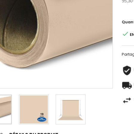
95,30
Quant

E
Parta