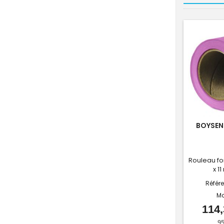
BOYSENB
Rouleau fo
x 1
Référ
M
114,
95