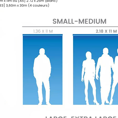
m x 11m ou [A5] 2.72 x 25m (Blanc)
3] 3,60m x 30m (4 couleurs)