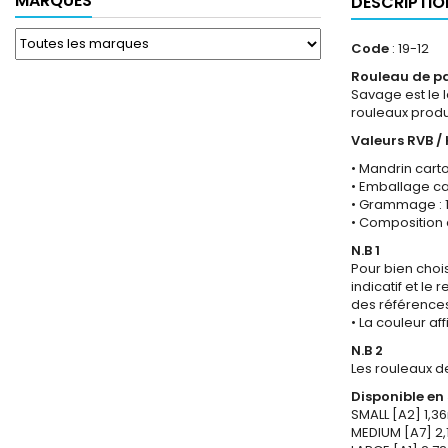
MARQUES
DESCRIPTIO
Code
: 19-12
Rouleau de pa
Savage est le 
rouleaux produi
Valeurs RVB / 
• Mandrin carto
• Emballage car
• Grammage : 
• Composition 
N.B 1
Pour bien chois
indicatif et le
des référence
• La couleur af
N.B 2
Les rouleaux de
Disponible en 
SMALL [A2] 1,36
MEDIUM [A7] 2,