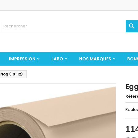

IMPRESSION
LABO
NOS MARQUES
BON
Nog (19-12)
Egg
Référ
Roulea
11