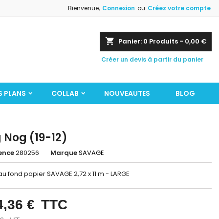
Bienvenue,
Connexion
ou
Créez votre compte
shopping_cart
Panier:
0
Produits - 0,00 €
Créer un devis à partir du panier
S PLANS
COLLAB
NOUVEAUTES
BLOG
 Nog (19-12)
ence
280256
Marque
SAVAGE
u fond papier SAVAGE 2,72 x 11 m - LARGE
4,36 €
TTC