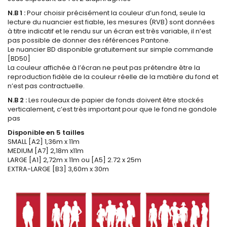
N.B 1 :
Pour choisir précisément la couleur d’un fond, seule la
lecture du nuancier est fiable, les mesures (RVB) sont données
à titre indicatif et le rendu sur un écran est très variable, il n’est
pas possible de donner des références Pantone.
Le nuancier BD disponible gratuitement sur simple commande
[BD50]
La couleur affichée à l’écran ne peut pas prétendre être la
reproduction fidèle de la couleur réelle de la matière du fond et
n’est pas contractuelle.
N.B 2 :
Les rouleaux de papier de fonds doivent être stockés
verticalement, c’est très important pour que le fond ne gondole
pas
Disponible en 5 tailles
SMALL [A2] 1,36m x 11m
MEDIUM [A7] 2,18m x11m
LARGE [A1] 2,72m x 11m ou [A5] 2.72 x 25m
EXTRA-LARGE [B3] 3,60m x 30m