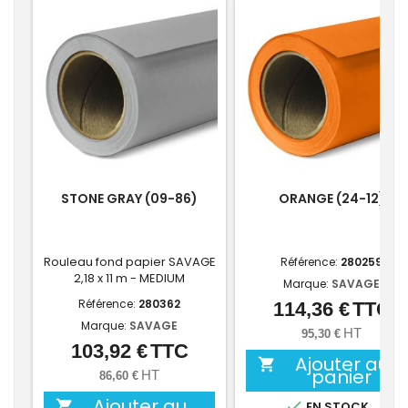
STONE GRAY (09-86)
ORANGE (24-12)
Rouleau fond papier SAVAGE
Référence:
280259
2,18 x 11 m - MEDIUM
Marque:
SAVAGE
Référence:
280362
114,36 €
TTC
Prix
Marque:
SAVAGE
HT
95,30 €
103,92 €
TTC
Prix
Ajouter au

panier
HT
86,60 €
Ajouter au


EN STOCK