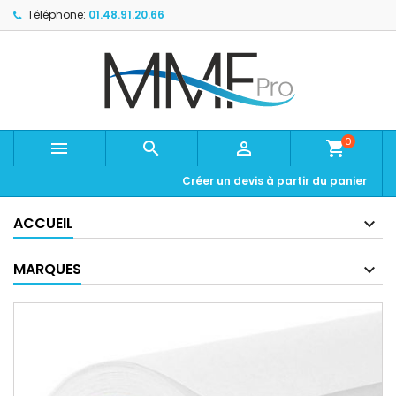
Téléphone:
01.48.91.20.66
0



shopping_cart
Créer un devis à partir du panier
ACCUEIL
MARQUES