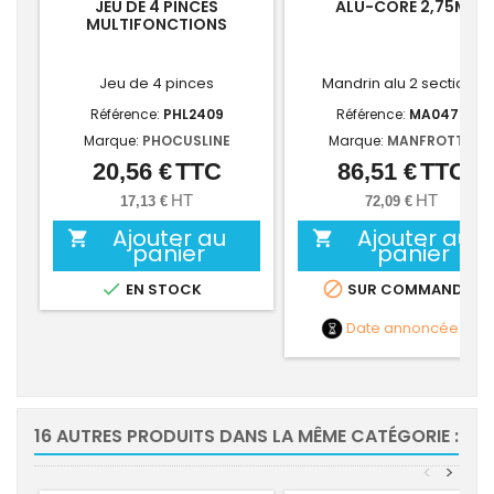
JEU DE 4 PINCES
ALU-CORE 2,75M
MULTIFONCTIONS
Jeu de 4 pinces
Mandrin alu 2 sections
Référence:
PHL2409
Référence:
MA0472
Marque:
PHOCUSLINE
Marque:
MANFROTTO
20,56 €
TTC
86,51 €
TTC
Prix
Prix
HT
HT
17,13 €
72,09 €
Ajouter au
Ajouter au


panier
panier


EN STOCK
SUR COMMANDE
Date annoncée
NC
16 AUTRES PRODUITS DANS LA MÊME CATÉGORIE :
<
>