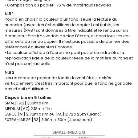
• Composition du papier : 75 % de matériaux recyclés
N.B 1
Pour bien choisir la couleur d’un fond, seule la lecture du
nuancier (avec des échantillons de papier) est fiable, les
mesures (RVB) sont données à titre indicatif et le rendu sur un
écran peut être très variable selon l’écran, et dans tous les cas
différents du rendu papier. Il n’est pas possible de donner des
références équivalentes Pantone.
• La couleur affichée à l’écran ne peut pas prétendre être la
reproduction fidèle de la couleur réelle de la matière du fond et
n’est pas contractuelle
N.B 2
Les rouleaux de papier de fonds doivent être stockés
verticalement, c’est très important pour que le fond ne gondole
pas et soit réutilisable
Disponible en 5 tailles
SMALL [A2] 1,36m x 11m
MEDIUM [A7] 2,18m x 11m
LARGE [A1] 2,72m x 11m ou [A5] 2.72 x 25m (Blanc)
EXTRA-LARGE [B3] 3,60m x 30m (4 couleurs)