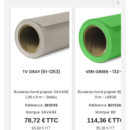
<
>
TV GRAY (61-1253)
VERI GREEN - 132-A1
Rouleau fond papier SAVAGE
Rouleau fond papier BD 2,72
1,36 x 11 m - SMALL
11 m - LARGE
Référence:
280335
Référence:
BD132A1
Marque:
SAVAGE
Marque:
BD
78,72 €
TTC
114,36 €
TTC
Prix
Prix
HT
HT
65,60 €
95,30 €