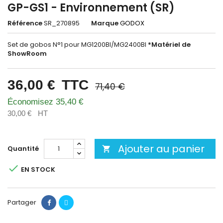
GP-GS1 - Environnement (SR)
Référence
SR_270895
Marque
GODOX
Set de gobos N°1 pour MG1200BI/MG2400BI
*Matériel de
ShowRoom
36,00 €
TTC
71,40 €
Économisez 35,40 €
30,00 €
HT
Ajouter au panier
Quantité


EN STOCK
Partager