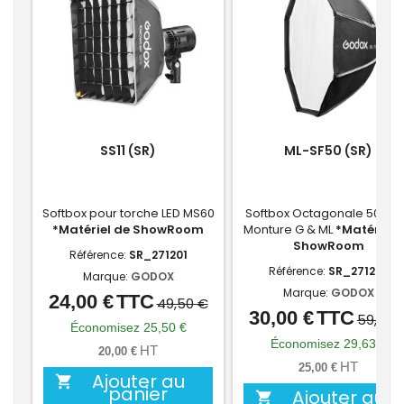
SS11 (SR)
ML-SF50 (SR)
Softbox pour torche LED MS60
Softbox Octagonale 50 cm
*Matériel de ShowRoom
Monture G & ML
*Matériel 
ShowRoom
Référence:
SR_271201
Référence:
SR_271282
Marque:
GODOX
Marque:
GODOX
24,00 €
TTC
Prix
Prix
49,50 €
30,00 €
TTC
Prix
Prix
59,63 
de
Économisez 25,50 €
de
Économisez 29,63 €
base
HT
20,00 €
base
HT
25,00 €
Ajouter au

panier
Ajouter au
