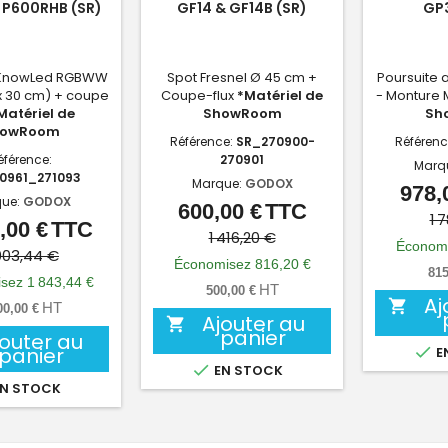
 P600RHB (SR)
GF14 & GF14B (SR)
GP3
KnowLed RGBWW
Spot Fresnel Ø 45 cm +
Poursuite a
x 30 cm) + coupe
Coupe-flux
*Matériel de
- Monture
Matériel de
ShowRoom
Sh
howRoom
Référence:
SR_270900-
Référenc
éférence:
270901
Marq
0961_271093
Marque:
GODOX
978,
ue:
GODOX
600,00 €
TTC
Prix
Prix
1 
,00 €
TTC
Prix
Prix
de
1 416,20 €
Économi
de
003,44 €
base
Économisez 816,20 €
815
base
sez 1 843,44 €
HT
500,00 €
Aj

HT
00,00 €
Ajouter au

panier
jouter au
panier

E

EN STOCK
N STOCK