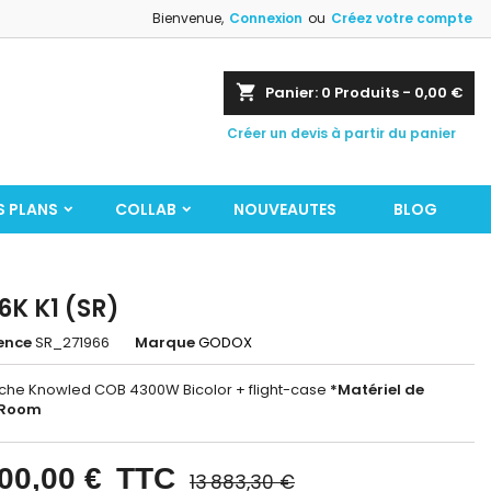
Bienvenue,
Connexion
ou
Créez votre compte
shopping_cart
Panier:
0
Produits - 0,00 €
Créer un devis à partir du panier
S PLANS
COLLAB
NOUVEAUTES
BLOG
K K1 (SR)
ence
SR_271966
Marque
GODOX
orche Knowled COB 4300W Bicolor + flight-case
*Matériel de
Room
00,00 €
TTC
13 883,30 €