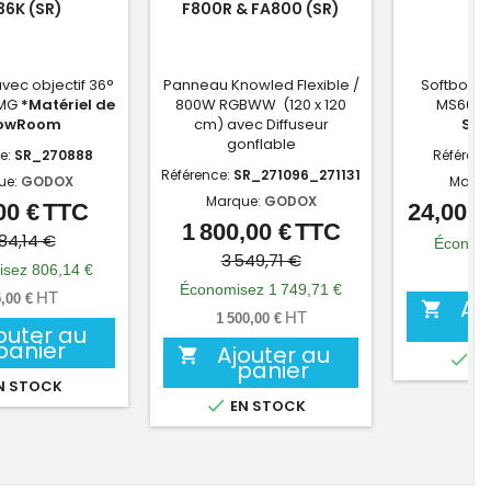
6K (SR)
F800R & FA800 (SR)
SS
vec objectif 36°
Panneau Knowled Flexible /
Softbox p
 MG
*Matériel de
800W RGBWW (120 x 120
MS60
*
owRoom
cm) avec Diffuseur
Sh
gonflable
e:
SR_270888
Référenc
Référence:
SR_271096_271131
ue:
GODOX
Marqu
Marque:
GODOX
00 €
TTC
24,00 €
Prix
Prix
1 800,00 €
TTC
Prix
Prix
de
784,14 €
Économi
de
3 549,71 €
base
sez 806,14 €
20,
base
Économisez 1 749,71 €
HT
,00 €
Aj

HT
1 500,00 €
outer au
panier
Ajouter au


EN
panier
N STOCK

EN STOCK