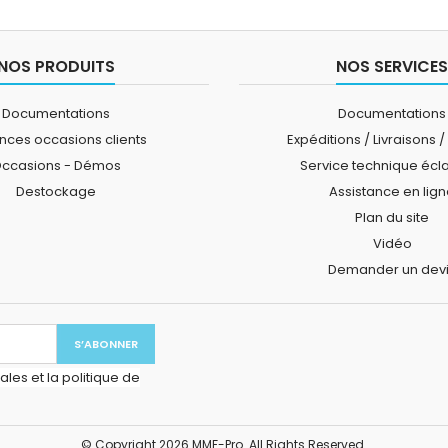
NOS PRODUITS
NOS SERVICES
Documentations
Documentations
ces occasions clients
Expéditions / Livraisons /
ccasions - Démos
Service technique écl
Destockage
Assistance en lig
Plan du site
Vidéo
Demander un dev
les et la politique de
© Copyright 2026 MMF-Pro. All Rights Reserved.