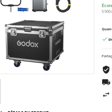
Écon
5 500,
Quant

E
Parta