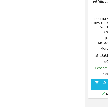
P600R &
Panneau 
600W (60 
flux
*
S
R
SR_27
Marq
2 160
4 
Économi
1 8
A


E