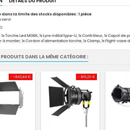
N
DÉTAILS DU PRODUIT
 dans la limite des stocks disponibles : 1 pièce
u servi
K1
: 1x Torche Led MG6K, 1x Lyre métal type-U, 1x Contrôleur, 1x Capot de pr
 à monter, 1x Cordon d'alimentation torche, 1x Clamp, 1x Flight-case 
 PRODUITS DANS LA MÊME CATÉGORIE :
- 1 843,44 €
- 816,20 €