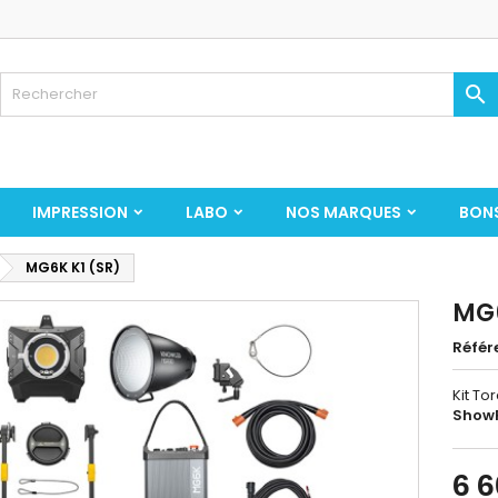

IMPRESSION
LABO
NOS MARQUES
BON
MG6K K1 (SR)
MG6
Référ
Kit T
Show
6 6