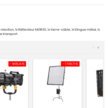
otection, 1x Réflecteur MGR30, 1x Serre-câble, 1x Elingue métal, 1x
de transport
<
>
- 806,14 €
- 1 749,71 €