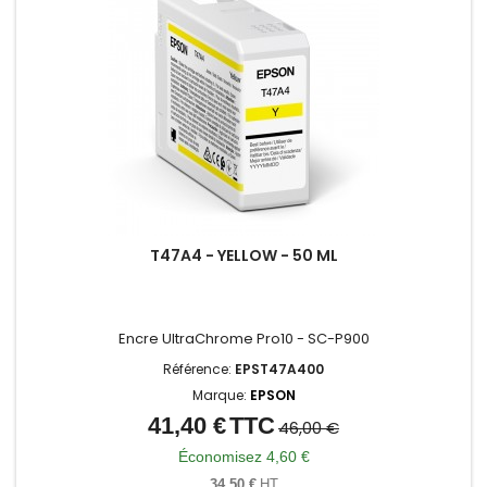
T47A4 - YELLOW - 50 ML
Encre UltraChrome Pro10 - SC-P900
Référence:
EPST47A400
Marque:
EPSON
41,40 €
TTC
Prix
Prix
46,00 €
de
Économisez 4,60 €
base
34,50 €
HT