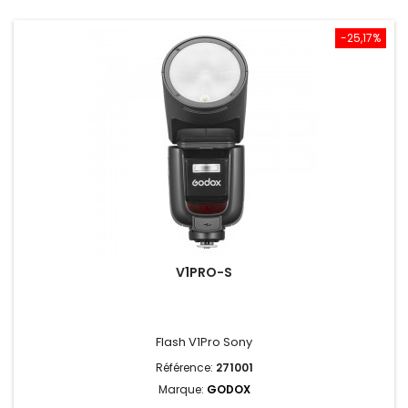
-25,17%
V1PRO-S
Flash V1Pro Sony
Référence:
271001
Marque:
GODOX