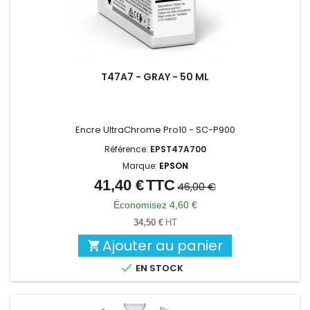
T47A7 - GRAY - 50 ML
Encre UltraChrome Pro10 - SC-P900
Référence:
EPST47A700
Marque:
EPSON
41,40 €
TTC
Prix
Prix
46,00 €
de
Économisez 4,60 €
base
34,50 €
HT
Ajouter au panier


EN STOCK