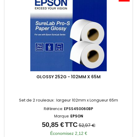
GLOSSY 252G - 102MM X 65M
Set de 2 rouleaux : largeur 102mm x Longueur 65m
Référence:
EPSS450060BP
Marque:
EPSON
50,85 €
TTC
Prix
Prix
52,97 €
de
Économisez 2,12 €