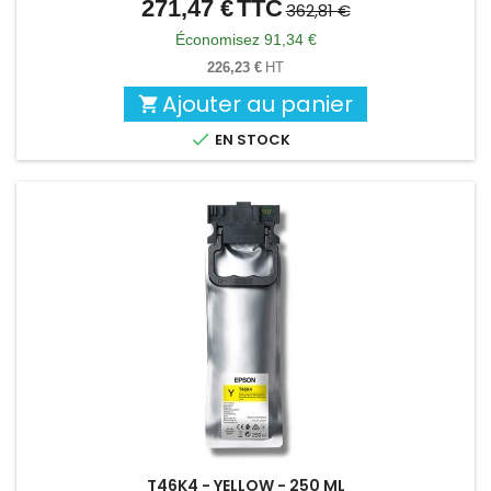
271,47 €
TTC
Prix
Prix
362,81 €
de
Économisez 91,34 €
base
226,23 €
HT
Ajouter au panier


EN STOCK
T46K4 - YELLOW - 250 ML