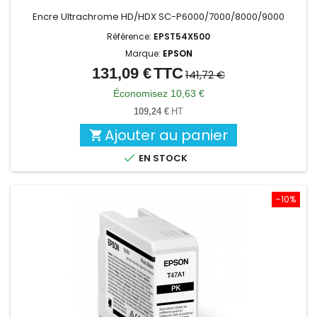
Encre Ultrachrome HD/HDX SC-P6000/7000/8000/9000
Référence:
EPST54X500
Marque:
EPSON
131,09 €
TTC
Prix
Prix
141,72 €
de
Économisez 10,63 €
base
109,24 €
HT
Ajouter au panier


EN STOCK
-10%