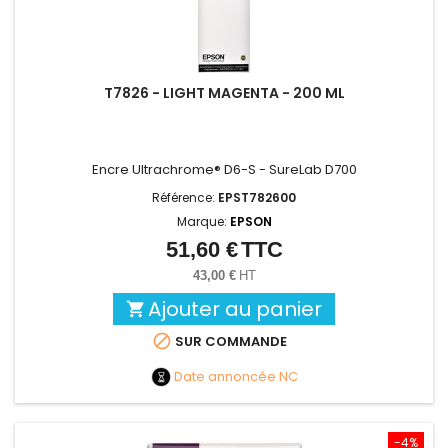
T7826 - LIGHT MAGENTA - 200 ML
Encre Ultrachrome® D6-S - SureLab D700
Référence:
EPST782600
Marque:
EPSON
51,60 €
TTC
Prix
43,00 €
HT
Ajouter au panier


SUR COMMANDE
Date annoncée
NC
-4%