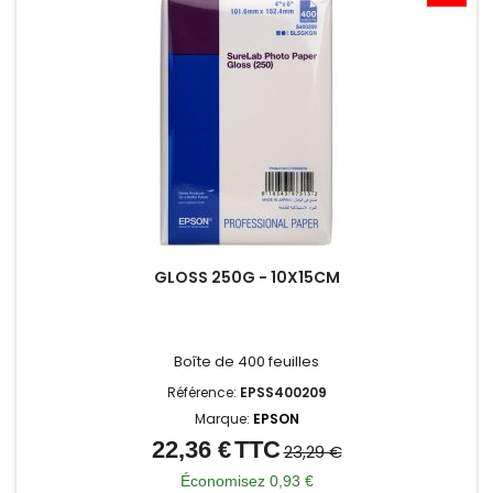
GLOSS 250G - 10X15CM
Boîte de 400 feuilles
Référence:
EPSS400209
Marque:
EPSON
22,36 €
TTC
Prix
Prix
23,29 €
de
Économisez 0,93 €