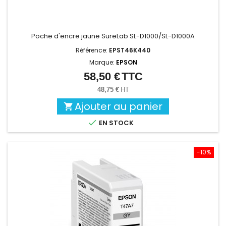
Poche d'encre jaune SureLab SL-D1000/SL-D1000A
Référence:
EPST46K440
Marque:
EPSON
58,50 €
TTC
Prix
48,75 €
HT
Ajouter au panier


EN STOCK
-10%