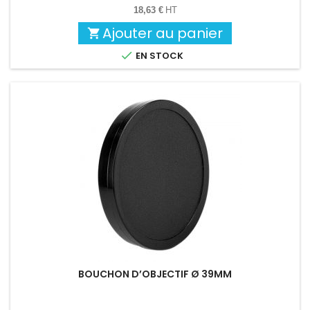
base
18,63 €
HT
Ajouter au panier


EN STOCK
BOUCHON D’OBJECTIF Ø 39MM