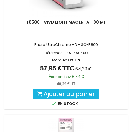
T8506 - VIVD LIGHT MAGENTA - 80 ML
Encre UltraChrome HD - SC-P800
Référence:
EPST850600
Marque:
EPSON
57,95 €
TTC
Prix
Prix
64,39 €
de
Économisez 6,44 €
base
48,29 €
HT
Ajouter au panier


EN STOCK