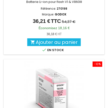
Batterie Li-ion pour flash V1 & V860III
Référence:
270198
Marque:
GODOX
36,21 €
TTC
Prix
Prix
54,37 €
de
Économisez 18,16 €
base
30,18 €
HT
Ajouter au panier


EN STOCK
-10%