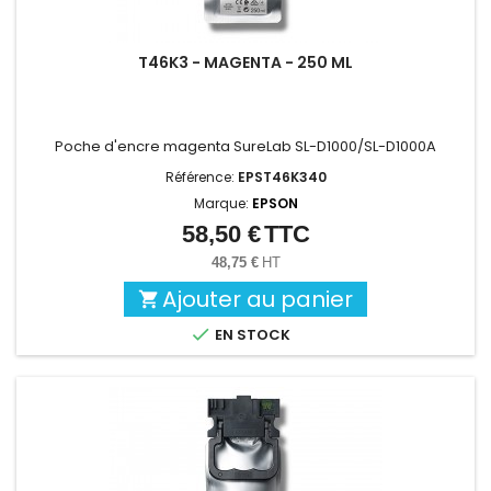
T46K3 - MAGENTA - 250 ML
Poche d'encre magenta SureLab SL-D1000/SL-D1000A
Référence:
EPST46K340
Marque:
EPSON
58,50 €
TTC
Prix
48,75 €
HT
Ajouter au panier


EN STOCK