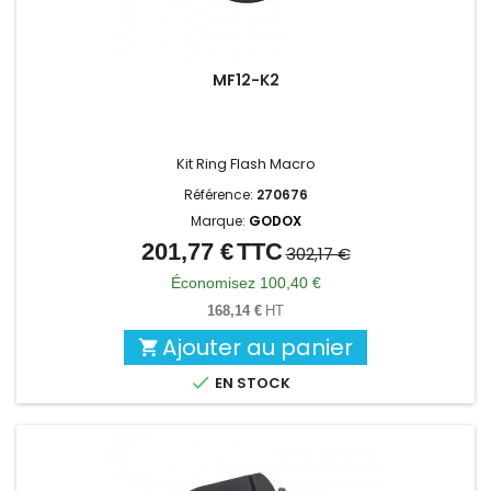
MF12-K2
Kit Ring Flash Macro
Référence:
270676
Marque:
GODOX
201,77 €
TTC
Prix
Prix
302,17 €
de
Économisez 100,40 €
base
168,14 €
HT
Ajouter au panier


EN STOCK