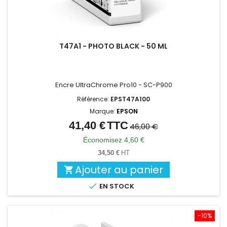
T47A1 - PHOTO BLACK - 50 ML
Encre UltraChrome Pro10 - SC-P900
Référence:
EPST47A100
Marque:
EPSON
41,40 €
TTC
Prix
Prix
46,00 €
de
Économisez 4,60 €
base
34,50 €
HT
Ajouter au panier


EN STOCK
-10%