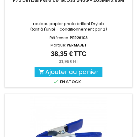
P70 DRYLAB PREMIUM GLOSS 240G - 203MM X 65M
rouleau papier photo brillant Drylab
(tarif à l'unité - conditionnement par 2)
Référence:
PER26103
Marque:
PERMAJET
38,35 €
TTC
Prix
31,96 €
HT
Ajouter au panier


EN STOCK