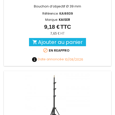
Bouchon d’objectif Ø 39 mm
Référence:
KAI6939
Marque:
KAISER
9,18 €
TTC
Prix
7,65 €
HT
Ajouter au panier


EN REAPPRO
Date annoncée
10/08/2026