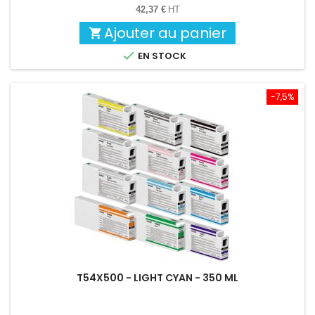
base
42,37 €
HT
Ajouter au panier


EN STOCK
-7,5%
T54X500 - LIGHT CYAN - 350 ML