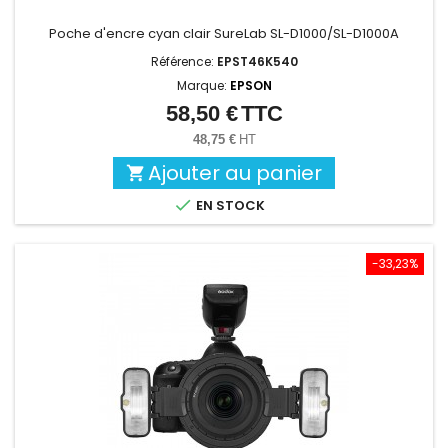
Poche d'encre cyan clair SureLab SL-D1000/SL-D1000A
Référence:
EPST46K540
Marque:
EPSON
58,50 €
TTC
Prix
48,75 €
HT
Ajouter au panier


EN STOCK
-33,23%