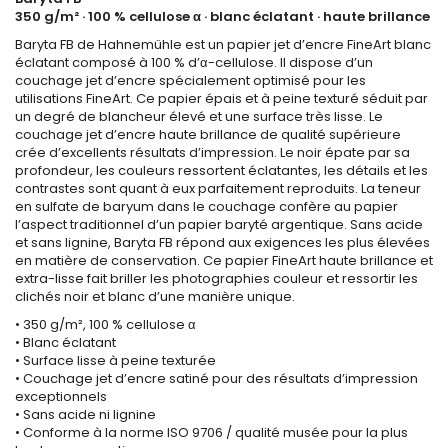
350 g/m² · 100 % cellulose α · blanc éclatant · haute brillance
Baryta FB de Hahnemühle est un papier jet d’encre FineArt blanc
éclatant composé à 100 % d’α-cellulose. Il dispose d’un
couchage jet d’encre spécialement optimisé pour les
utilisations FineArt. Ce papier épais et à peine texturé séduit par
un degré de blancheur élevé et une surface très lisse. Le
couchage jet d’encre haute brillance de qualité supérieure
crée d’excellents résultats d’impression. Le noir épate par sa
profondeur, les couleurs ressortent éclatantes, les détails et les
contrastes sont quant à eux parfaitement reproduits. La teneur
en sulfate de baryum dans le couchage confère au papier
l’aspect traditionnel d’un papier baryté argentique. Sans acide
et sans lignine, Baryta FB répond aux exigences les plus élevées
en matière de conservation. Ce papier FineArt haute brillance et
extra-lisse fait briller les photographies couleur et ressortir les
clichés noir et blanc d’une manière unique.
• 350 g/m², 100 % cellulose α
• Blanc éclatant
• Surface lisse à peine texturée
• Couchage jet d’encre satiné pour des résultats d’impression
exceptionnels
• Sans acide ni lignine
• Conforme à la norme ISO 9706 / qualité musée pour la plus