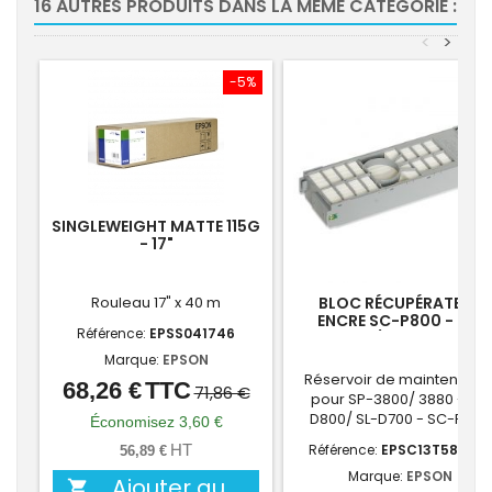
16 AUTRES PRODUITS DANS LA MÊME CATÉGORIE :
<
>
-5%
-10
SINGLEWEIGHT MATTE 115G
- 17"
Rouleau 17" x 40 m
BLOC RÉCUPÉRATEUR
ENCRE SC-P800 - SL-
Référence:
EPSS041746
D800/D700 - SP-
3800/3880
Marque:
EPSON
Réservoir de maintenanc
68,26 €
TTC
Prix
Prix
71,86 €
pour SP-3800/ 3880 - SL-
de
D800/ SL-D700 - SC-P800
Économisez 3,60 €
base
HT
Référence:
EPSC13T582000
56,89 €
Marque:
EPSON
Ajouter au
