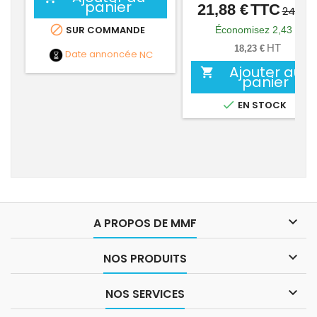
panier
21,88 €
TTC
Prix
Prix
24,31 
de

SUR COMMANDE
Économisez 2,43 €
base
HT
18,23 €
Date annoncée
NC
Ajouter au

panier

EN STOCK

A PROPOS DE MMF

NOS PRODUITS

NOS SERVICES