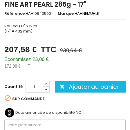
FINE ART PEARL 285g - 17"
Référence
HAH10643500
Marque
HAHNEMÜHLE
Rouleau 17" x 12 m
(17" = 432 mm)
207,58 €
TTC
230,64 €
Économisez 23,06 €
172,98 €
HT
Ajouter au panier
Quantité


SUR COMMANDE
Date annoncée de disponibilité
NC