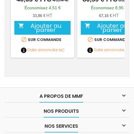
de
de
Économisez 4,51 €
Économisez 8,95 €
base
base
HT
HT
33,86 €
67,16 €
Ajouter au
Ajouter au


panier
panier


SUR COMMANDE
SUR COMMANDE
Date annoncée
NC
Date annoncée
NC

A PROPOS DE MMF

NOS PRODUITS

NOS SERVICES