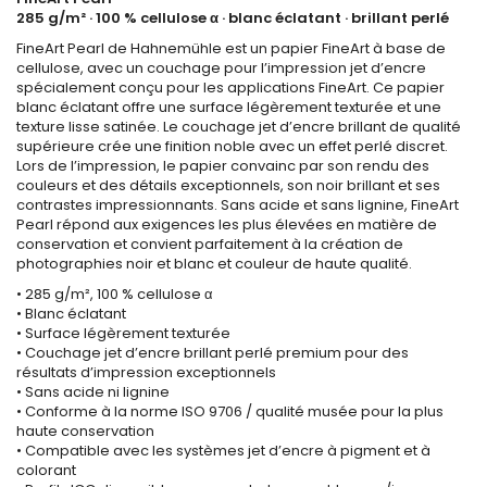
285 g/m² · 100 % cellulose α · blanc éclatant · brillant perlé
FineArt Pearl de Hahnemühle est un papier FineArt à base de
cellulose, avec un couchage pour l’impression jet d’encre
spécialement conçu pour les applications FineArt. Ce papier
blanc éclatant offre une surface légèrement texturée et une
texture lisse satinée. Le couchage jet d’encre brillant de qualité
supérieure crée une finition noble avec un effet perlé discret.
Lors de l’impression, le papier convainc par son rendu des
couleurs et des détails exceptionnels, son noir brillant et ses
contrastes impressionnants. Sans acide et sans lignine, FineArt
Pearl répond aux exigences les plus élevées en matière de
conservation et convient parfaitement à la création de
photographies noir et blanc et couleur de haute qualité.
• 285 g/m², 100 % cellulose α
• Blanc éclatant
• Surface légèrement texturée
• Couchage jet d’encre brillant perlé premium pour des
résultats d’impression exceptionnels
• Sans acide ni lignine
• Conforme à la norme ISO 9706 / qualité musée pour la plus
haute conservation
• Compatible avec les systèmes jet d’encre à pigment et à
colorant