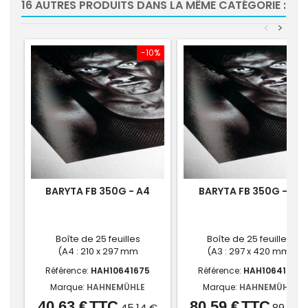
16 AUTRES PRODUITS DANS LA MÊME CATÉGORIE :
<
>
-10%
-10
BARYTA FB 350G - A4
BARYTA FB 350G - A3
Boîte de 25 feuilles
Boîte de 25 feuilles
(A4 : 210 x 297 mm
(A3 : 297 x 420 mm)
Référence:
HAH10641675
Référence:
HAH10641674
Marque:
HAHNEMÜHLE
Marque:
HAHNEMÜHLE
40,63 €
TTC
80,59 €
TTC
Prix
Prix
Prix
Prix
45,14 €
89,54 