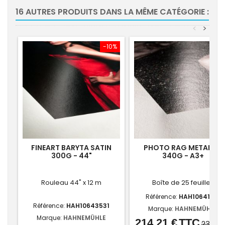
16 AUTRES PRODUITS DANS LA MÊME CATÉGORIE :
<
>
-10%
-10
FINEART BARYTA SATIN
PHOTO RAG METALLIC
300G - 44"
340G - A3+
Rouleau 44" x 12 m
Boîte de 25 feuilles
Référence:
HAH10641761
Référence:
HAH10643531
Marque:
HAHNEMÜHLE
Marque:
HAHNEMÜHLE
214,21 €
TTC
Prix
Prix
238,01