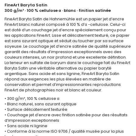
FineArt Baryta Satin
300 g/m² · 100 % cellulose α · blanc · finition satinée
FineArt Baryta Satin de Hahnemühle est un papier jet d’encre
FineArt blanc naturel composé à 100 % d’α -cellulose. Celui-ci
est doté d’un couchage jet d’encre spécialement conçu pour
les applications FineArt. Lisse et délicatement texturé, ce papier
est sans azurant optique et séduit au toucher par sa surface
soyeuse. Le couchage jet d’encre satinée de qualité supérieure
garantit des résultats d’impression exceptionnels avec des
couleurs intenses, un noir profond et une excellente définition.
La teneur en sulfate de baryum dans le couchage fait du FineArt
Baryta Satin une véritable alternative au papier baryté
argentique. Sans acide et sans lignine, FineArt Baryta Satin
répond aux exigences les plus élevées en matière de
conservation et permet d’impressionnantes reproductions
FineArt de photographies noir et blanc et couleur.
• 300 g/m², 100 % cellulose α
• Blanc naturel, sans azurant optique
• Surface délicatement texturée
• Couchage jet d’encre avec finition satinée pour des résultats
d’impression exceptionnels
• Sans acide ni lignine
• Conforme à la norme ISO 9706 / qualité musée pour la plus