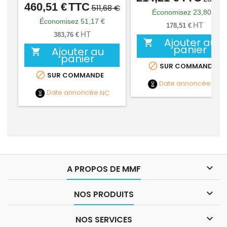
460,51 €
TTC
Prix
Prix
511,68 €
de
Économisez 23,80 €
de
Économisez 51,17 €
base
HT
178,51 €
base
HT
383,76 €
Ajouter au

panier
Ajouter au

panier

SUR COMMANDE

SUR COMMANDE
Date annoncée
NC
Date annoncée
NC

A PROPOS DE MMF

NOS PRODUITS

NOS SERVICES