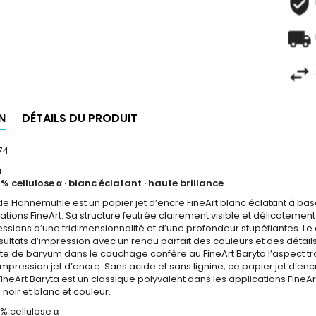
N
DÉTAILS DU PRODUIT
74
a
 % cellulose α · blanc éclatant · haute brillance
 de Hahnemühle est un papier jet d’encre FineArt blanc éclatant à b
cations FineArt. Sa structure feutrée clairement visible et délicatem
ssions d’une tridimensionnalité et d’une profondeur stupéfiantes. Le 
sultats d’impression avec un rendu parfait des couleurs et des détail
ate de baryum dans le couchage confère au FineArt Baryta l’aspect trad
mpression jet d’encre. Sans acide et sans lignine, ce papier jet d’en
ineArt Baryta est un classique polyvalent dans les applications FineA
noir et blanc et couleur.
 % cellulose α