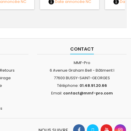
 annoncée
NC
Date annoncée
NC
Date
CONTACT
MMF-Pro
 Retours
6 Avenue Graham Bell - Bâtiment I
airage
77600 BUSSY-SAINT-GEORGES
ne
Téléphone:
01.48.91.20.66
Email:
contact@mmf-pro.com
is
NOUS SUIVRE