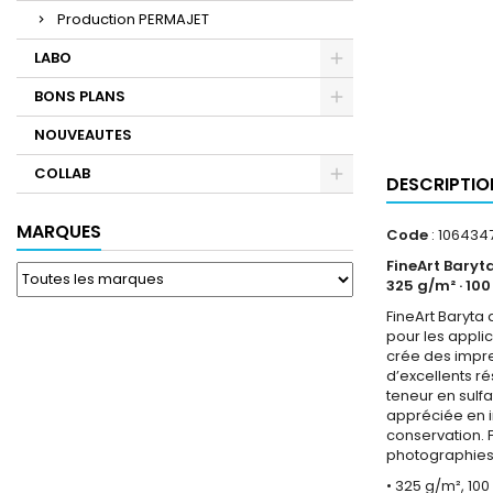
Production PERMAJET
LABO
BONS PLANS
NOUVEAUTES
COLLAB
DESCRIPTIO
MARQUES
Code
: 106434
FineArt Baryt
325 g/m² · 100
FineArt Baryta
pour les appli
crée des impre
d’excellents ré
teneur en sulf
appréciée en i
conservation. F
photographies 
• 325 g/m², 100