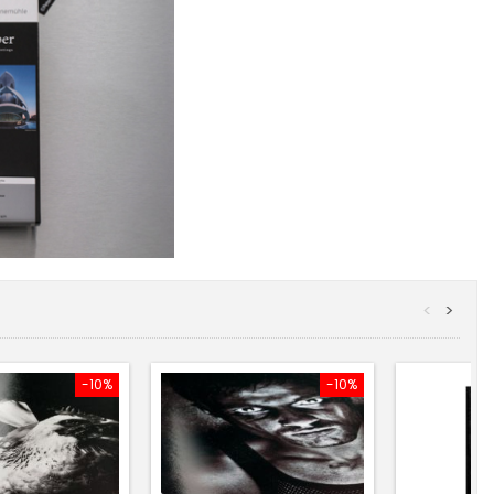
<
>
-10%
-10%