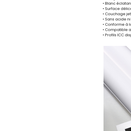
• Blanc éclatan
• Surface dél
• Couchage jet
• Sans acide ni
• Conforme à l
• Compatible a
• Profils ICC 