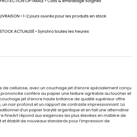
PROTECTION OPTIMALE • Colis & emballage soignés
LIVRAISON • 1-2 jours ouvrés pour les produits en stock
STOCK ACTUALISÉ • Synchro toutes les heures
ase de cellulose, avec un couchage jet d’encre spécialement conçu
ent prononcée confère au papier une texture agréable au toucher et
couchage jet d’encre haute brillance de qualité supérieur offre
s, un noir profond et un rapport de contraste impressionnant. La
itionnel d’un papier baryté argentique et en fait une alternative
cre FineArt répond aux exigences les plus élevées en matière de
rt et établit de nouveaux standards pour l’impression de