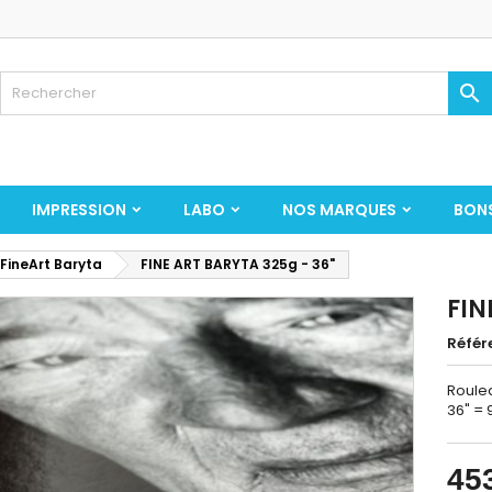

IMPRESSION
LABO
NOS MARQUES
BON
 FineArt Baryta
FINE ART BARYTA 325g - 36"
FIN
Référ
Roulea
36" =
45