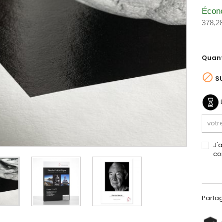
Écon
378,2
Quant

S
J'
co
Parta