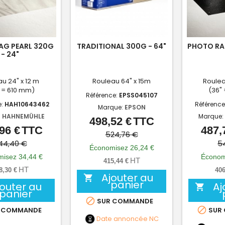
AG PEARL 320G
TRADITIONAL 300G - 64"
PHOTO RA
- 24"
u 24" x 12 m
Rouleau 64" x 15m
Roulea
 = 610 mm)
(36"
Référence:
EPSS045107
e:
HAH10643462
Référence
Marque:
EPSON
:
HAHNEMÜHLE
Marque:
498,52 €
TTC
Prix
Prix
96 €
TTC
487,
Prix
Prix
de
524,76 €
de
44,40 €
5
base
Économisez 26,24 €
base
isez 34,44 €
Économ
HT
415,44 €
HT
8,30 €
406
Ajouter au

panier
jouter au
Aj

panier

SUR COMMANDE

 COMMANDE
SUR
Date annoncée
NC