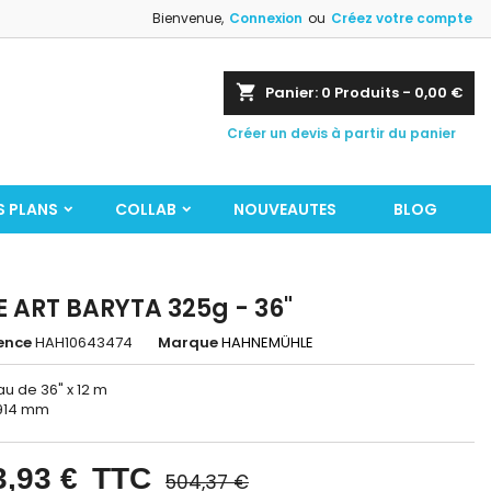
Bienvenue,
Connexion
ou
Créez votre compte
shopping_cart
Panier:
0
Produits - 0,00 €
Créer un devis à partir du panier
S PLANS
COLLAB
NOUVEAUTES
BLOG
E ART BARYTA 325g - 36"
ence
HAH10643474
Marque
HAHNEMÜHLE
u de 36" x 12 m
 914 mm
3,93 €
TTC
504,37 €