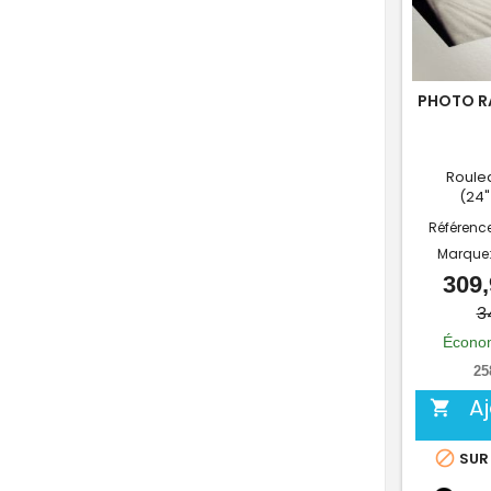
PHOTO R
Roulea
(24"
Référenc
Marque
309,
3
Économ
25
A


SUR