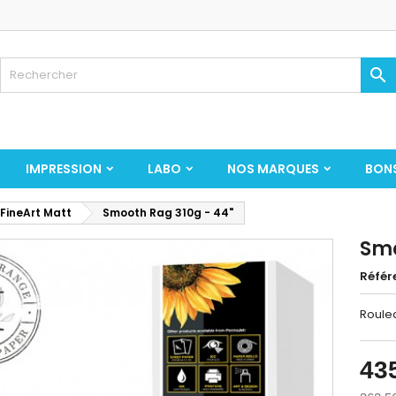

IMPRESSION
LABO
NOS MARQUES
BON
 FineArt Matt
Smooth Rag 310g - 44"
Smo
Référ
Roule
43