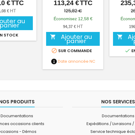
10 €
TTC
113,24 €
TTC
235,
Prix
Prix
Prix
de
125,82 €
2
HT
,08 €
base
Économisez 12,58 €
Économ
jouter au
panier
HT
94,37 €
196
N STOCK
Ajouter au
Aj


panier


SUR COMMANDE
E
Date annoncée
NC
NOS PRODUITS
NOS SERVICES
Documentations
Documentations
ces occasions clients
Expéditions / Livraisons /
ccasions - Démos
Service technique écl