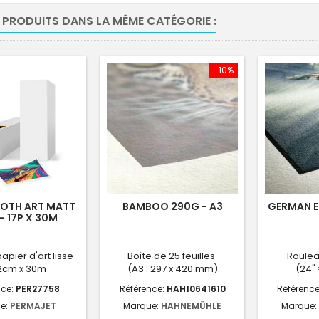
 PRODUITS DANS LA MÊME CATÉGORIE :
-10%
OTH ART MATT
BAMBOO 290G - A3
GERMAN E
- 17P X 30M
apier d'art lisse
Boîte de 25 feuilles
Roulea
2cm x 30m
(A3 : 297 x 420 mm)
(24"
nce:
PER27758
Référence:
HAH10641610
Référence
e:
PERMAJET
Marque:
HAHNEMÜHLE
Marque: