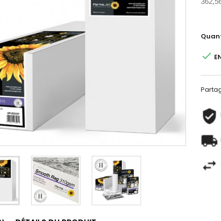
362,5
Quant

E
Parta