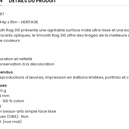
N
DÉTAILS DU PRODUIT
97
44p x 15m - HERITAGE
th Rag 310 présente une agréable surface mate ultra-lisse et une base
urants optiques, le Smooth Rag 310 offre des tirages de la meilleure q
de couleurs
turation et netteté
onservation à la décoloration
 rendus
reproductions d'œuvres, impression en éditions limitées, portfolio et c
ques
0 g
44 mm
 : 100 % coton
2
er beaux-arts simple face lisse
ues (OBA) : Non
K (noir mat)