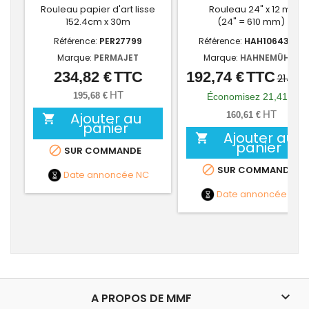
Rouleau papier d'art lisse
Rouleau 24" x 12 m
152.4cm x 30m
(24" = 610 mm)
Référence:
PER27799
Référence:
HAH10643108
Marque:
PERMAJET
Marque:
HAHNEMÜHLE
234,82 €
TTC
192,74 €
TTC
Prix
Prix
Prix
214,15
de
HT
195,68 €
Économisez 21,41 €
base
HT
Ajouter au
160,61 €

panier
Ajouter au

panier

SUR COMMANDE

SUR COMMANDE
Date annoncée
NC
Date annoncée
NC

A PROPOS DE MMF