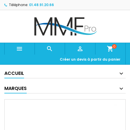
Téléphone:
01.48.91.20.66
0



shopping_cart
Créer un devis à partir du panier
ACCUEIL
MARQUES