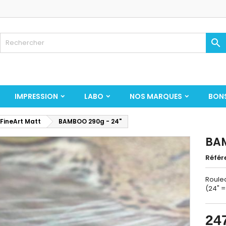

IMPRESSION
LABO
NOS MARQUES
BON
 FineArt Matt
BAMBOO 290g - 24"
BAM
Référ
Roulea
(24" 
24