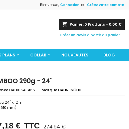
Bienvenue,
Connexion
ou
Créez votre compte
shopping_cart
Panier:
0
Produits - 0,00 €
Créer un devis à partir du panier
S PLANS
COLLAB
NOUVEAUTES
BLOG
BOO 290g - 24"
ence
HAH10643466
Marque
HAHNEMÜHLE
u 24" x 12 m
= 610 mm)
7,18 €
TTC
274,64 €