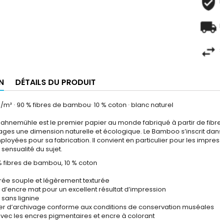
N
DÉTAILS DU PRODUIT
/m² · 90 % fibres de bambou· 10 % coton · blanc naturel
hnemühle est le premier papier au monde fabriqué à partir de fib
rages une dimension naturelle et écologique. Le Bamboo s’inscrit da
loyées pour sa fabrication. Il convient en particulier pour les im
sensualité du sujet.
% fibres de bambou, 10 % coton
utrée souple et légèrement texturée
 d’encre mat pour un excellent résultat d’impression
 sans lignine
er d’archivage conforme aux conditions de conservation muséales
vec les encres pigmentaires et encre à colorant