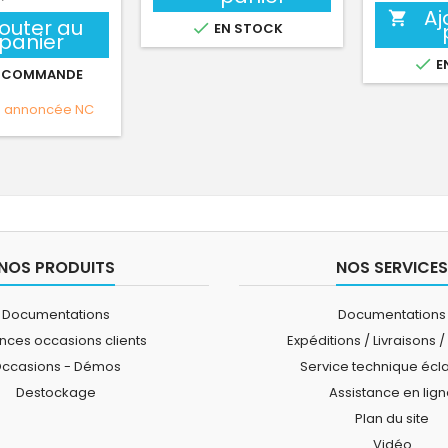
Aj

jouter au

EN STOCK
panier

E
 COMMANDE
e annoncée
NC
NOS PRODUITS
NOS SERVICES
Documentations
Documentations
ces occasions clients
Expéditions / Livraisons /
ccasions - Démos
Service technique écl
Destockage
Assistance en lig
Plan du site
Vidéo