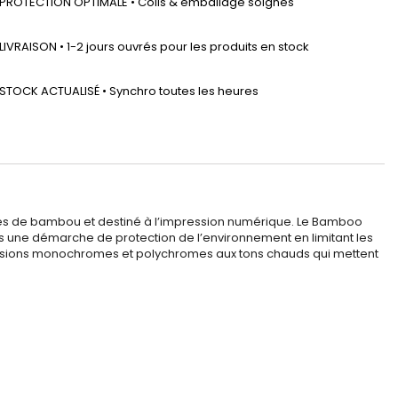
PROTECTION OPTIMALE • Colis & emballage soignés
LIVRAISON • 1-2 jours ouvrés pour les produits en stock
STOCK ACTUALISÉ • Synchro toutes les heures
res de bambou et destiné à l’impression numérique. Le Bamboo
ns une démarche de protection de l’environnement en limitant les
pressions monochromes et polychromes aux tons chauds qui mettent