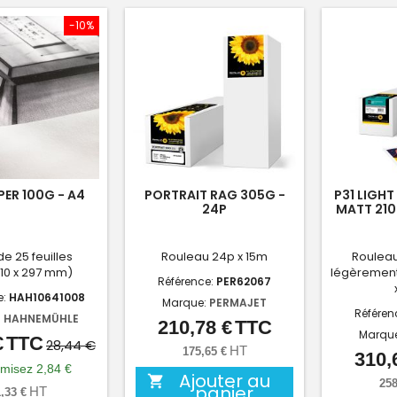
-10%
PER 100G - A4
PORTRAIT RAG 305G -
P31 LIGH
24P
MATT 210
de 25 feuilles
Rouleau 24p x 15m
Rouleau
210 x 297 mm)
légèrement
Référence:
PER62067
e:
HAH10641008
Marque:
PERMAJET
Référen
:
HAHNEMÜHLE
210,78 €
TTC
Prix
Marqu
€
TTC
Prix
Prix
28,44 €
HT
175,65 €
310,
de
misez 2,84 €
Ajouter au

258
base
panier
HT
,33 €