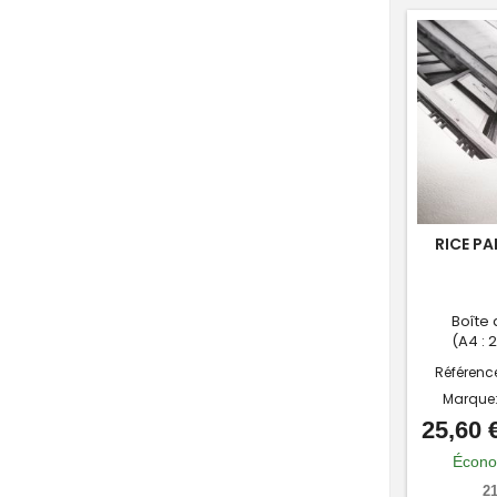
RICE PA
Boîte 
(A4 : 
Référenc
Marque
25,60 
Écono
21