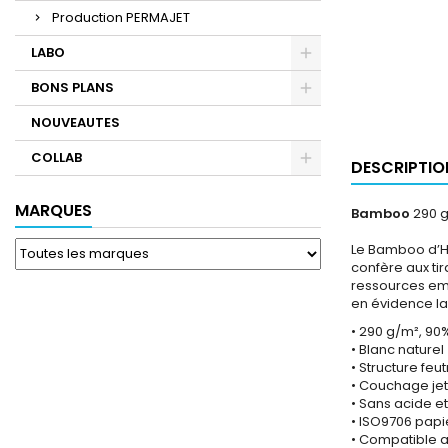
Production PERMAJET
LABO
BONS PLANS
NOUVEAUTES
COLLAB
DESCRIPTIO
MARQUES
Bamboo
290 g
Le Bamboo d’Ha
confère aux ti
ressources emp
en évidence la 
• 290 g/m², 90
• Blanc naturel
• Structure fe
• Couchage jet
• Sans acide et
• ISO9706 papi
• Compatible a