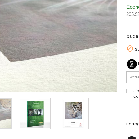
Écon
205,9
Quant

S
J'
co
Parta