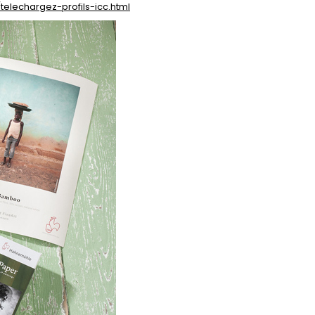
telechargez-profils-icc.html