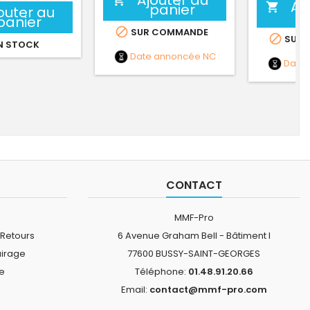
Ajouter au

Aj
panier

outer au
panier

SUR COMMANDE

SUR 
N STOCK
Date annoncée
NC
Date
CONTACT
MMF-Pro
 Retours
6 Avenue Graham Bell - Bâtiment I
airage
77600 BUSSY-SAINT-GEORGES
ne
Téléphone:
01.48.91.20.66
Email:
contact@mmf-pro.com