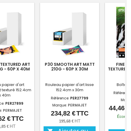
T TEXTURED ART
P30 SMOOTH ART MATT
FINE A
G - 60P X 40M
210G - 60P X 30M
TEXTURED 
 papier d'art
Rouleau papier d'art lisse
Boîte de
 texturé 152.4cm
152.4cm x 30m
Référence
x 40m
Référence:
PER27799
Marq
ce:
PER27899
Marque:
PERMAJET
44,46 €
e:
PERMAJET
234,82 €
TTC
Prix
Économ
62 €
TTC
Prix
HT
195,68 €
37,
HT
,85 €