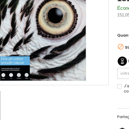
Écon
151,0
Quant

S
J'
co
Parta