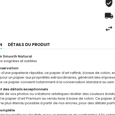
N
DÉTAILS DU PRODUIT
on Smooth Natural
s soignées et subtiles
nservation
d’une papeterie réputée, ce papier d’art raffiné, à base de coton, es
pour un papier aux propriétés extraordinaires, générant des impre
de ce papier convient notamment à la conservation standard au sei
t des détails exceptionnels
uté de vos photos ou créations artistiques révéler des couleurs éclat
 le papier d’art Premium au rendu lisse à base de coton. Ce papier d
 le plus étendu possible à partir de nos encres, pour des détails par
complète
r les meilleurs résultats avec un minimum de contraintes ? En optan