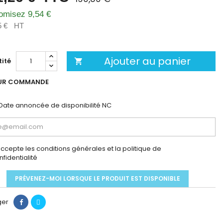
omisez 9,54 €
5 €
HT
Ajouter au panier
ité

UR COMMANDE
Date annoncée de disponibilité
NC
accepte les conditions générales et la politique de
nfidentialité
PRÉVENEZ-MOI LORSQUE LE PRODUIT EST DISPONIBLE
ger