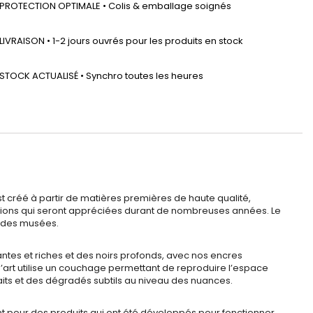
PROTECTION OPTIMALE • Colis & emballage soignés
LIVRAISON • 1-2 jours ouvrés pour les produits en stock
STOCK ACTUALISÉ • Synchro toutes les heures
t créé à partir de matières premières de haute qualité,
ssions qui seront appréciées durant de nombreuses années. Le
n des musées.
antes et riches et des noirs profonds, avec nos encres
’art utilise un couchage permettant de reproduire l’espace
faits et des dégradés subtils au niveau des nuances.
t pour des produits qui ont été développés pour fonctionner