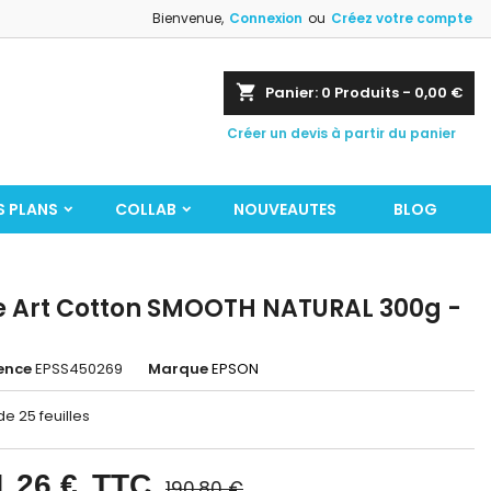
Bienvenue,
Connexion
ou
Créez votre compte
shopping_cart
Panier:
0
Produits - 0,00 €
Créer un devis à partir du panier
S PLANS
COLLAB
NOUVEAUTES
BLOG
e Art Cotton SMOOTH NATURAL 300g -
ence
EPSS450269
Marque
EPSON
de 25 feuilles
1,26 €
TTC
190,80 €