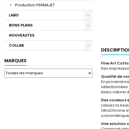
Production PERMAJET
LABO
BONS PLANS
NOUVEAUTES
COLLAB
DESCRIPTIO
MARQUES
Fine Art Cott
Des impression
Qualité de co
En provenance 
sélectionnées 
blanc naturel 
Des couleurs e
Laissez la bea
UltraChrome et
colorimétrique
Une solution 
Comment obteni