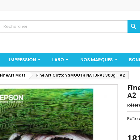

IMPRESSION
LABO
NOS MARQUES
BON
 FineArt Matt
Fine Art Cotton SMOOTH NATURAL 300g - A2
Fin
A2
Référ
Boîte 
18