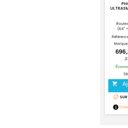
PH
ULTRAS
Roulea
(64" 
Référenc
Marque
696,
7
Économ
58
A


SUR
Dat