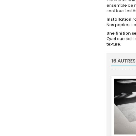
ensemble de man
sont tous test
Installation r
Nos papiers son
Une finition s
Quel que soit le
texturé.
16 AUTRES