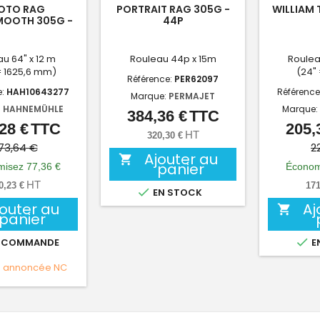
OTO RAG
PORTRAIT RAG 305G -
WILLIAM 
MOOTH 305G -
44P
64"
u 64" x 12 m
Rouleau 44p x 15m
Roulea
= 1625,6 mm)
(24"
Référence:
PER62097
e:
HAH10643277
Référence
Marque:
PERMAJET
:
HAHNEMÜHLE
Marque:
384,36 €
TTC
Prix
28 €
TTC
205,
Prix
Prix
HT
320,30 €
de
73,64 €
2
Ajouter au

base
panier
isez 77,36 €
Économ
HT
0,23 €
171

EN STOCK
jouter au
Aj

panier

 COMMANDE
E
e annoncée
NC