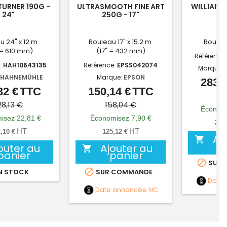
TURNER 190G -
ULTRASMOOTH FINE ART
WILLIAM 
24"
250G - 17"
u 24" x 12 m
Rouleau 17" x 15.2 m
Roulea
 = 610 mm)
(17" = 432 mm)
Référence
:
HAH10643135
Référence:
EPSS042074
Marque:
HAHNEMÜHLE
Marque:
EPSON
283,5
32 €
TTC
150,14 €
TTC
Prix
Prix
Prix
Prix
31
de
de
28,13 €
158,04 €
Économi
base
base
isez 22,81 €
Économisez 7,90 €
236
HT
HT
,10 €
125,12 €
Aj

outer au
Ajouter au

panier
panier

SUR 

N STOCK
SUR COMMANDE
Date
Date annoncée
NC