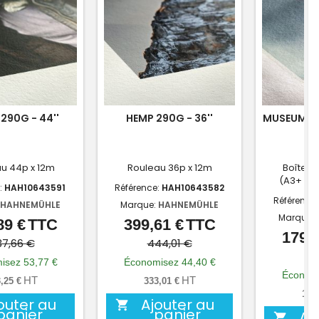
290G - 44''
HEMP 290G - 36''
MUSEUM ET
u 44p x 12m
Rouleau 36p x 12m
Boîte de
(A3+ : 3
:
HAH10643591
Référence:
HAH10643582
Référence
HAHNEMÜHLE
Marque:
HAHNEMÜHLE
Marque:
89 €
TTC
399,61 €
TTC
Prix
Prix
Prix
Prix
179,7
de
de
7,66 €
444,01 €
19
base
base
isez 53,77 €
Économisez 44,40 €
Économi
HT
HT
,25 €
333,01 €
149
outer au
Ajouter au

panier
panier
Aj
