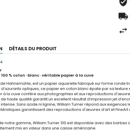
N
DÉTAILS DU PRODUIT
44
r
· 100 % coton · blanc · véritable papier à la cuve
, de Hahnemühle, est un papier aquarelle fabriqué sur forme ronde t
t d’azurants optiques, ce papier en coton blanc épate par sa texture 
er à la cuve confère aux photographies et aux reproductions d'œuvres 
e haute qualité garantit un excellent résultat d’impression jet d’en
r intense. Sans acide ni lignine, William Turner répond aux exigences 
ctéristiques garantissent des reproductions d'œuvres d’art et FineAr
de notre gamme, William Turner 310 est disponible avec des barbes déc
faitement mis en valeur dans une caisse américaine.