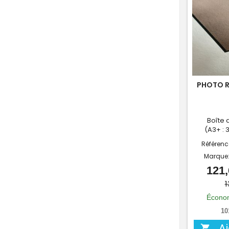
PHOTO R
Boîte 
(A3+ : 
Référenc
Marque
121,
1
Économ
10
A
