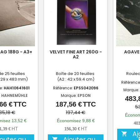
AG 188G - A3+
VELVET FINE ART 260G -
AGAVE 
A2
de 25 feuilles
Boîte de 20 feuilles
Roulea
329 x 483 mm)
(A2 : 42 x 59.4 cm)
Référence
e:
HAH10641601
Référence:
EPSS042096
Marque:
:
HAHNEMÜHLE
Marque:
EPSON
483,
66 €
TTC
187,56 €
TTC
Prix
Prix
Prix
Prix
53
de
de
35,18 €
197,44 €
Économ
base
base
isez 13,52 €
Économisez 9,88 €
403
HT
HT
1,39 €
156,30 €
Aj

jouter au
Ajouter au
