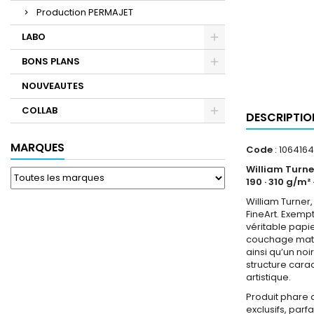
Production PERMAJET
LABO
BONS PLANS
NOUVEAUTES
COLLAB
DESCRIPTIO
MARQUES
Code
: 106416
William Turne
190 · 310 g/m² 
William Turner
FineArt. Exemp
véritable papi
couchage mat d
ainsi qu’un noi
structure cara
artistique.
Produit phare 
exclusifs, par