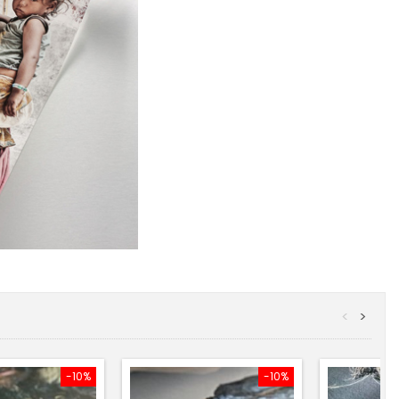
<
>
-10%
-10%