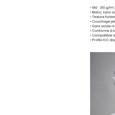
• 190 ∙ 310 g/m
• Blanc, sans 
• Texture forte
• Couchage jet
• Sans acide ni
• Conforme à l
• Compatible a
• Profils ICC 