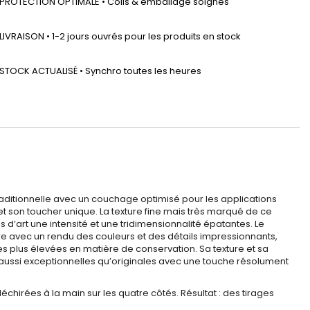
PROTECTION OPTIMALE • Colis & emballage soignés
LIVRAISON • 1-2 jours ouvrés pour les produits en stock
STOCK ACTUALISÉ • Synchro toutes les heures
raditionnelle avec un couchage optimisé pour les applications
et son toucher unique. La texture fine mais très marqué de ce
d’art une intensité et une tridimensionnalité épatantes. Le
cre avec un rendu des couleurs et des détails impressionnants,
les plus élevées en matière de conservation. Sa texture et sa
t aussi exceptionnelles qu’originales avec une touche résolument
hirées à la main sur les quatre côtés. Résultat : des tirages