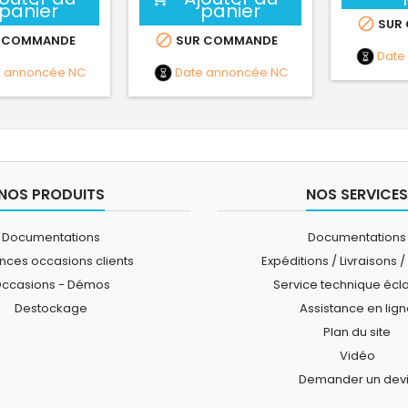
panier
panier

SUR

 COMMANDE
SUR COMMANDE
Date
e annoncée
NC
Date annoncée
NC
NOS PRODUITS
NOS SERVICES
Documentations
Documentations
ces occasions clients
Expéditions / Livraisons /
ccasions - Démos
Service technique écl
Destockage
Assistance en lig
Plan du site
Vidéo
Demander un dev