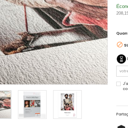
Écon
208,1
Quant

S
J'
co
Parta