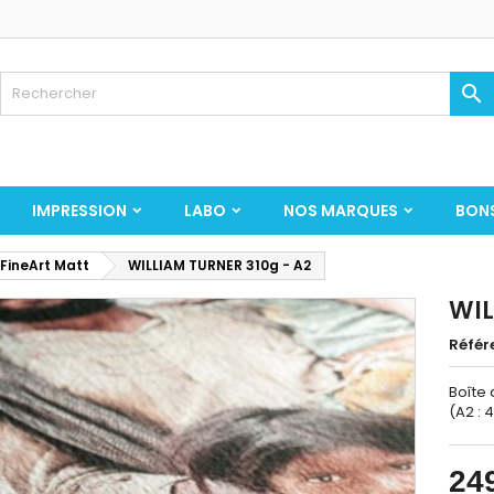

IMPRESSION
LABO
NOS MARQUES
BON
 FineArt Matt
WILLIAM TURNER 310g - A2
WIL
Référ
Boîte 
(A2 : 
24