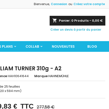
Bienvenue,
Connexion
ou
Créez votre compte
shopping_cart
Panier:
0
Produits - 0,00 €
Créer un devis à partir du panier
S PLANS
COLLAB
NOUVEAUTES
BLOG
LIAM TURNER 310g - A2
ence
HAH10641644
Marque
HAHNEMÜHLE
de 25 feuilles
420 x 594 mm)
9,83 €
TTC
277,58 €