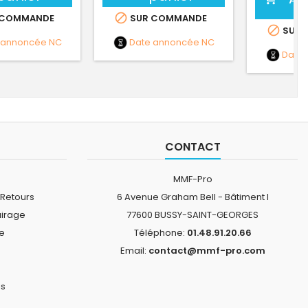

 COMMANDE
SUR COMMANDE

SUR 
 annoncée
NC
Date annoncée
NC
Date
CONTACT
MMF-Pro
 Retours
6 Avenue Graham Bell - Bâtiment I
airage
77600 BUSSY-SAINT-GEORGES
ne
Téléphone:
01.48.91.20.66
Email:
contact@mmf-pro.com
is