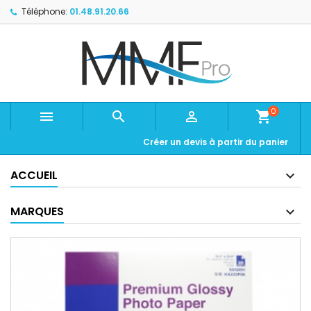
Téléphone:
01.48.91.20.66
0



shopping_cart
Créer un devis à partir du panier
ACCUEIL
MARQUES