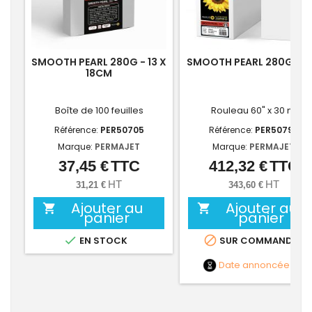
SMOOTH PEARL 280G - 13 X
SMOOTH PEARL 280G - 6
18CM
Boîte de 100 feuilles
Rouleau 60" x 30 m
Référence:
PER50705
Référence:
PER50799
Marque:
PERMAJET
Marque:
PERMAJET
37,45 €
TTC
412,32 €
TTC
Prix
Prix
HT
HT
31,21 €
343,60 €
Ajouter au
Ajouter au


panier
panier


EN STOCK
SUR COMMANDE
Date annoncée
NC