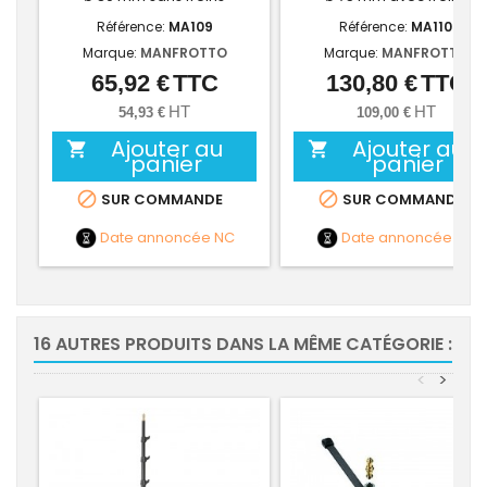
Référence:
MA109
Référence:
MA110
Marque:
MANFROTTO
Marque:
MANFROTTO
65,92 €
TTC
130,80 €
TTC
Prix
Prix
HT
HT
54,93 €
109,00 €
Ajouter au
Ajouter au


panier
panier


SUR COMMANDE
SUR COMMANDE
Date annoncée
NC
Date annoncée
NC
16 AUTRES PRODUITS DANS LA MÊME CATÉGORIE :
<
>