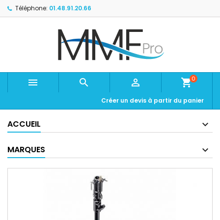
Téléphone:
01.48.91.20.66
0



shopping_cart
Créer un devis à partir du panier
ACCUEIL
MARQUES