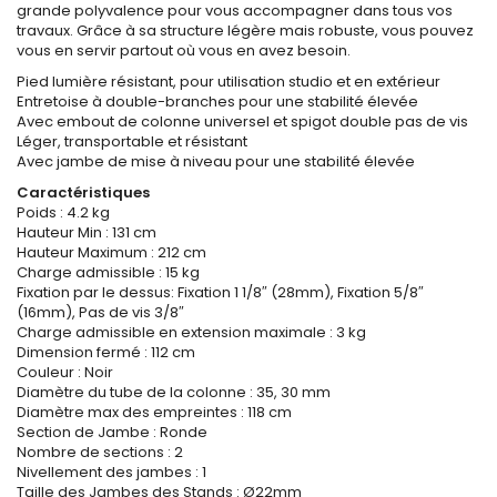
grande polyvalence pour vous accompagner dans tous vos
travaux. Grâce à sa structure légère mais robuste, vous pouvez
vous en servir partout où vous en avez besoin.
Pied lumière résistant, pour utilisation studio et en extérieur
Entretoise à double-branches pour une stabilité élevée
Avec embout de colonne universel et spigot double pas de vis
Léger, transportable et résistant
Avec jambe de mise à niveau pour une stabilité élevée
Caractéristiques
Poids : 4.2 kg
Hauteur Min : 131 cm
Hauteur Maximum : 212 cm
Charge admissible : 15 kg
Fixation par le dessus: Fixation 1 1/8″ (28mm), Fixation 5/8″
(16mm), Pas de vis 3/8″
Charge admissible en extension maximale : 3 kg
Dimension fermé : 112 cm
Couleur : Noir
Diamètre du tube de la colonne : 35, 30 mm
Diamètre max des empreintes : 118 cm
Section de Jambe : Ronde
Nombre de sections : 2
Nivellement des jambes : 1
Taille des Jambes des Stands : Ø22mm