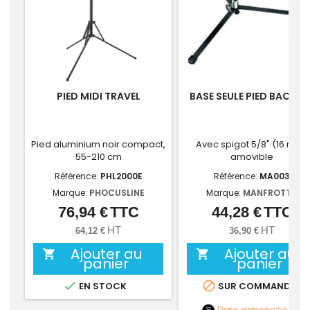
PIED MIDI TRAVEL
BASE SEULE PIED BACKLIT
Pied aluminium noir compact,
Avec spigot 5/8" (16 mm)
55-210 cm
amovible
Référence:
PHL2000E
Référence:
MA003
Marque:
PHOCUSLINE
Marque:
MANFROTTO
76,94 €
TTC
44,28 €
TTC
Prix
Prix
HT
HT
64,12 €
36,90 €
Ajouter au
Ajouter au


panier
panier


EN STOCK
SUR COMMANDE
Date annoncée
NC