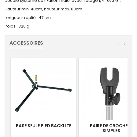
Double système de fixation mâle, avec filetage 1/4" et 3/8".
Hauteur min. 48cm, hauteur max. 80cm.
Longueur replié : 47 cm
Poids : 320 g
ACCESSOIRES
<
>
BASE SEULE PIED BACKLITE
PAIRE DE CROCHETS
SIMPLES