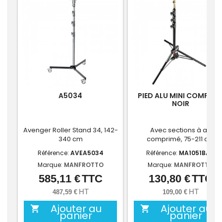
A5034
PIED ALU MINI COMPAC
NOIR
Avenger Roller Stand 34, 142-
Avec sections à air
340 cm
comprimé, 75-211 cm
Référence:
AVEA5034
Référence:
MA1051BAC
Marque:
MANFROTTO
Marque:
MANFROTTO
585,11 €
TTC
130,80 €
TTC
Prix
Prix
HT
HT
487,59 €
109,00 €
Ajouter au
Ajouter au


panier
panier