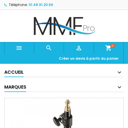
Téléphone:
01.48.91.20.66
0



shopping_cart
Créer un devis à partir du panier
ACCUEIL
MARQUES