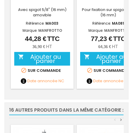
Avec spigot 5/8" (16 mm)
Pour fixation sur spigot 5/8
amovible
(16 mm)
Référence:
MA003
Référence:
MA081
Marque:
MANFROTTO
Marque:
MANFROTTO
44,28 €
TTC
77,23 €
TTC
Prix
Prix
HT
HT
36,90 €
64,36 €
Ajouter au
Ajouter au


panier
panier


SUR COMMANDE
SUR COMMANDE
Date annoncée
NC
Date annoncée
NC
16 AUTRES PRODUITS DANS LA MÊME CATÉGORIE :
<
>