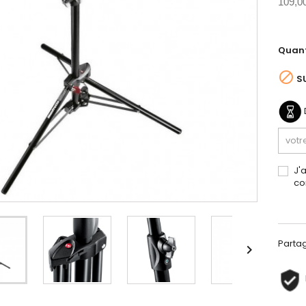
109,0
Quant

S
J'
co
Parta
