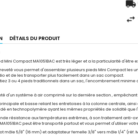
N
DÉTAILS DU PRODUIT
C
 Mini Compact MA1051BAC est très léger et a la particularité d'être ex
eveté vous permet d'assembler plusieurs pieds Mini Compact les uns
dio et de les transporter plus facilement dans un sac compact.
tiez 3 ou 4 pieds traditionnels dans un sac, l'encombrement minime
 doté d'un système à air comprimé sur la dernière section , empêchan
rincipale et basse reliant les entretoises à la colonne centrale, ain
é en technopolymère ayant les mêmes propriétés de solidité que l'
nde résistance aux températures extrêmes, à son traitement anti-oxy
A1051BAC peut être transporté partout et vous permet d'utiliser votre
ot mâle 5/8" (16 mm) et adaptateur femelle 3/8" vers mâle 1/4" (réf. 