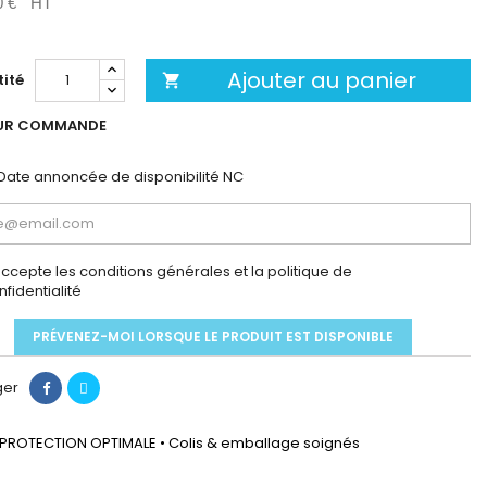
0 €
HT
Ajouter au panier
ité

UR COMMANDE
Date annoncée de disponibilité
NC
accepte les conditions générales et la politique de
nfidentialité
PRÉVENEZ-MOI LORSQUE LE PRODUIT EST DISPONIBLE
ger
PROTECTION OPTIMALE • Colis & emballage soignés