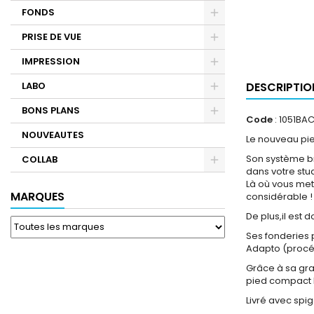
FONDS
PRISE DE VUE
IMPRESSION
LABO
DESCRIPTIO
BONS PLANS
Code
: 1051BA
NOUVEAUTES
Le nouveau pied
Son système br
COLLAB
dans votre stu
Là où vous met
MARQUES
considérable !
De plus,il est
Ses fonderies p
Adapto (procéd
Grâce à sa gra
pied compact M
Livré avec spig