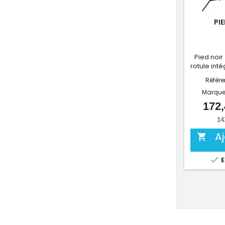
PI
Pied noir
rotule int
Référ
Marque
172,
14
A


E