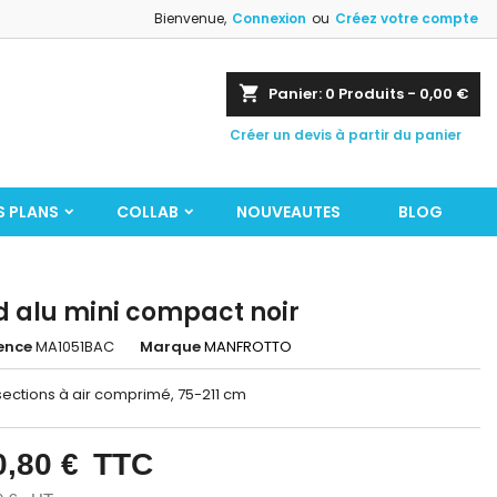
Bienvenue,
Connexion
ou
Créez votre compte
shopping_cart
Panier:
0
Produits - 0,00 €
Créer un devis à partir du panier
S PLANS
COLLAB
NOUVEAUTES
BLOG
d alu mini compact noir
ence
MA1051BAC
Marque
MANFROTTO
ections à air comprimé, 75-211 cm
0,80 €
TTC