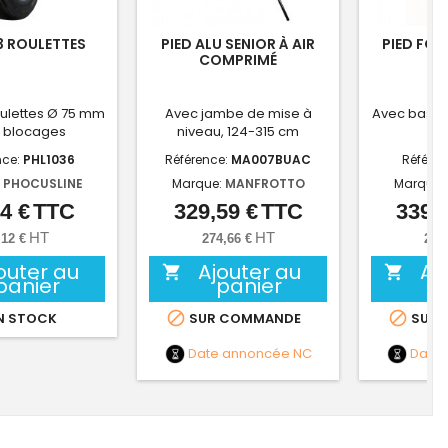
 3 ROULETTES
PIED ALU SENIOR À AIR
PIED FOL
COMPRIMÉ
oulettes Ø 75 mm
Avec jambe de mise à
Avec base à
 blocages
niveau, 124-315 cm
2
nce:
PHL1036
Référence:
MA007BUAC
Référen
:
PHOCUSLINE
Marque:
MANFROTTO
Marque:
4 €
TTC
329,59 €
TTC
339,8
Prix
Prix
HT
HT
,12 €
274,66 €
283
outer au
Ajouter au
Aj


panier
panier


N STOCK
SUR COMMANDE
SUR 
Date annoncée
NC
Date