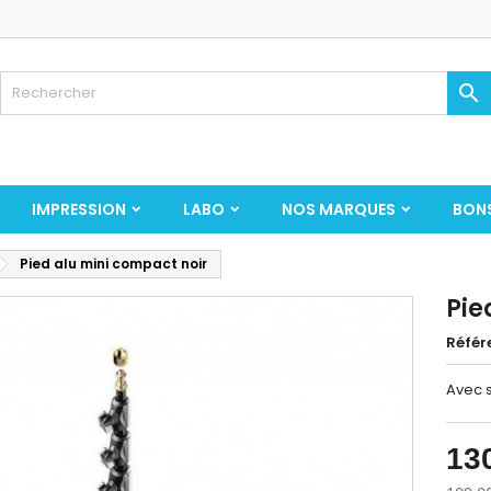

IMPRESSION
LABO
NOS MARQUES
BON
Pied alu mini compact noir
Pie
Référ
Avec s
13