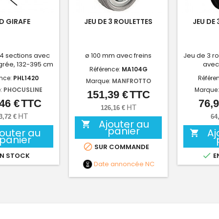
ED GIRAFE
JEU DE 3 ROULETTES
JEU DE
 4 sections avec
ø 100 mm avec freins
Jeu de 3 r
égrée, 132-395 cm
avec
Référence:
MA104G
ence:
PHL1420
Référe
Marque:
MANFROTTO
:
PHOCUSLINE
Marque
151,39 €
TTC
Prix
46 €
TTC
76,9
Prix
HT
126,16 €
HT
3,72 €
64
Ajouter au

panier
jouter au
Aj

panier

SUR COMMANDE

N STOCK
E
Date annoncée
NC