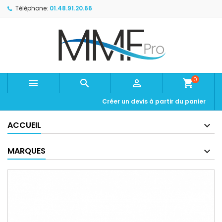
Téléphone:
01.48.91.20.66
0



shopping_cart
Créer un devis à partir du panier
ACCUEIL
MARQUES