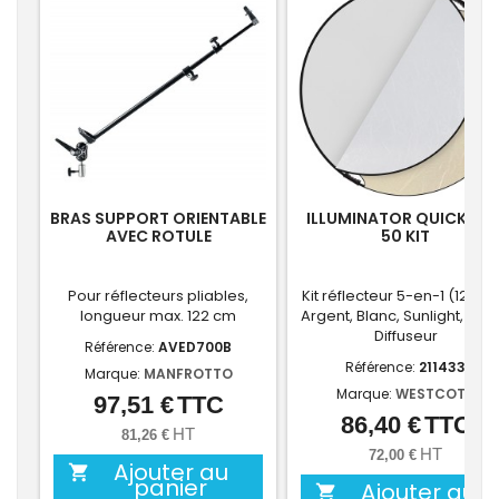
BRAS SUPPORT ORIENTABLE
ILLUMINATOR QUICKGRI
AVEC ROTULE
50 KIT
Pour réflecteurs pliables,
Kit réflecteur 5-en-1 (127 c
longueur max. 122 cm
Argent, Blanc, Sunlight, Noir
Diffuseur
Référence:
AVED700B
Référence:
211433
Marque:
MANFROTTO
Marque:
WESTCOTT
97,51 €
TTC
Prix
86,40 €
TTC
Prix
HT
81,26 €
HT
72,00 €
Ajouter au

panier
Ajouter au
