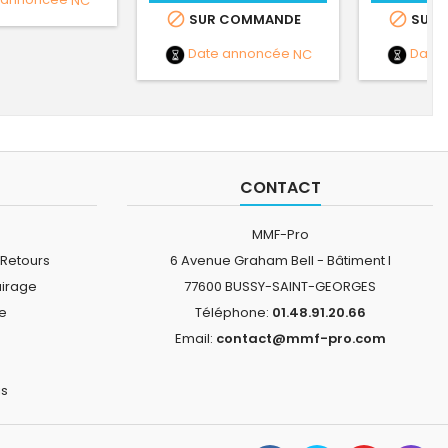


SUR COMMANDE
SUR 
Date annoncée
NC
Date
CONTACT
MMF-Pro
 Retours
6 Avenue Graham Bell - Bâtiment I
airage
77600 BUSSY-SAINT-GEORGES
ne
Téléphone:
01.48.91.20.66
Email:
contact@mmf-pro.com
is