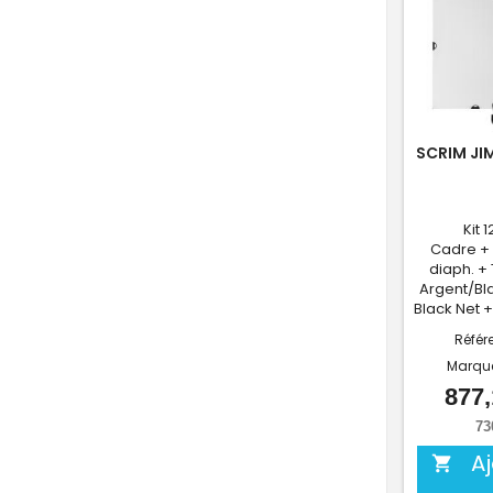
SCRIM JIM
Kit 
Cadre + T
diaph. + 
Argent/Bla
Black Net 
Référ
Marqu
877,
73
A
