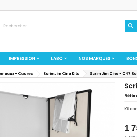

IMPRESSION
LABO
NOS MARQUES
BON
nneaux - Cadres
ScrimJim Cine Kits
Scrim Jim Cine - C47 Boo
Scr
Référ
Kit co
1 7