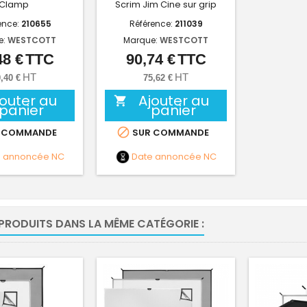
Clamp
Scrim Jim Cine sur grip
ence:
210655
Référence:
211039
e:
WESTCOTT
Marque:
WESTCOTT
48 €
TTC
90,74 €
TTC
Prix
Prix
HT
HT
,40 €
75,62 €
jouter au
Ajouter au

panier
panier

 COMMANDE
SUR COMMANDE
e annoncée
NC
Date annoncée
NC
 PRODUITS DANS LA MÊME CATÉGORIE :