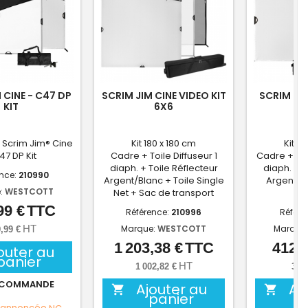
 CINE - C47 DP
SCRIM JIM CINE VIDEO KIT
SCRIM JIM
KIT
6X6
 Scrim Jim® Cine
Kit 180 x 180 cm
Kit 1
47 DP Kit
Cadre + Toile Diffuseur 1
Cadre + Toi
diaph. + Toile Réflecteur
diaph. + T
ence:
210990
Argent/Blanc + Toile Single
Argent/B
:
WESTCOTT
Net + Sac de transport
tr
99 €
TTC
Prix
Référence:
210996
Référe
HT
Marque:
WESTCOTT
Marque
,99 €
1 203,38 €
TTC
412,6
Prix
outer au
panier
HT
1 002,82 €
343
 COMMANDE
Ajouter au
Aj


panier
 annoncée
NC