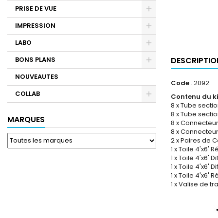
PRISE DE VUE
IMPRESSION
LABO
BONS PLANS
DESCRIPTIO
NOUVEAUTES
Code
: 2092
COLLAB
Contenu du kit
8 x Tube secti
8 x Tube secti
MARQUES
8 x Connecteur 
8 x Connecteur
2 x Paires de 
1 x Toile 4'x6' 
1 x Toile 4'x6' D
1 x Toile 4'x6' 
1 x Toile 4'x6' 
1 x Valise de t