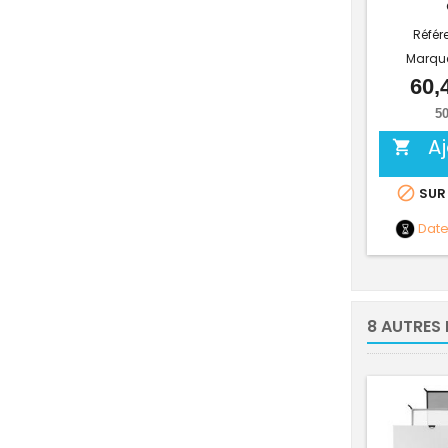
Référ
Marqu
60,
50
A


SUR
Dat
8 AUTRES