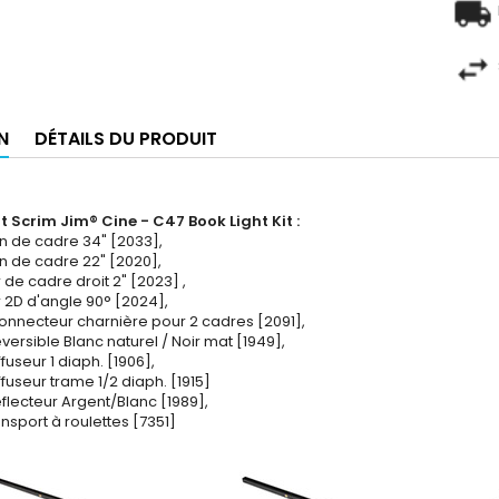
N
DÉTAILS DU PRODUIT
 Scrim Jim® Cine - C47 Book Light Kit :
on de cadre 34" [2033],
on de cadre 22" [2020],
de cadre droit 2" [2023] ,
 2D d'angle 90° [2024],
Connecteur charnière pour 2 cadres [2091],
Réversible Blanc naturel / Noir mat [1949],
iffuseur 1 diaph. [1906],
Diffuseur trame 1/2 diaph. [1915]
Réflecteur Argent/Blanc [1989],
ransport à roulettes [7351]