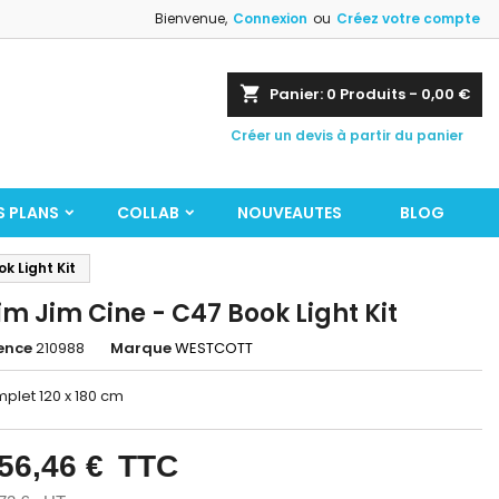
Bienvenue,
Connexion
ou
Créez votre compte
shopping_cart
Panier:
0
Produits - 0,00 €
Créer un devis à partir du panier
S PLANS
COLLAB
NOUVEAUTES
BLOG
k Light Kit
im Jim Cine - C47 Book Light Kit
ence
210988
Marque
WESTCOTT
mplet 120 x 180 cm
56,46 €
TTC