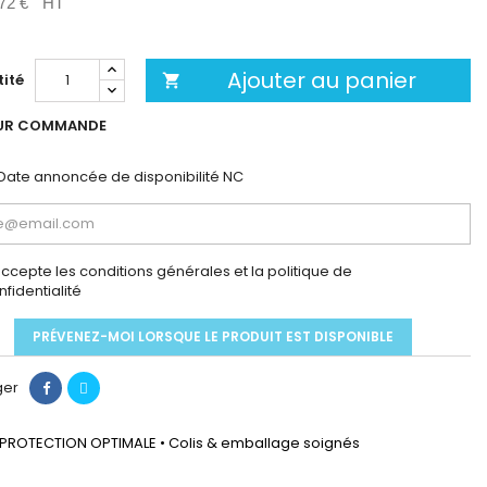
72 €
HT
Ajouter au panier
ité

UR COMMANDE
Date annoncée de disponibilité
NC
accepte les conditions générales et la politique de
nfidentialité
PRÉVENEZ-MOI LORSQUE LE PRODUIT EST DISPONIBLE
ger
PROTECTION OPTIMALE • Colis & emballage soignés