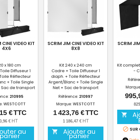
 CINE VIDEO KIT
SCRIM JIM CINE VIDEO KIT
SCRIM JIM
4X6
8X8
120 x 180 cm
Kit 240 x 240 cm
Kit complet
oile Diffuseur 1
Cadre + Toile Diffuseur 1
- C
Toile Réflecteur
diaph. + Toile Réflecteur
Référ
nc + Toile Single
Argent/Blanc + Toile Single
Marque
+ Sac de transport
Net + Sac de transport
995,
ence:
210995
Référence:
210997
e:
WESTCOTT
Marque:
WESTCOTT
829
15 €
TTC
1 423,76 €
TTC
Prix
Prix
Aj

HT
HT
0,96 €
1 186,47 €

SUR
jouter au
Ajouter au

panier
panier
Date