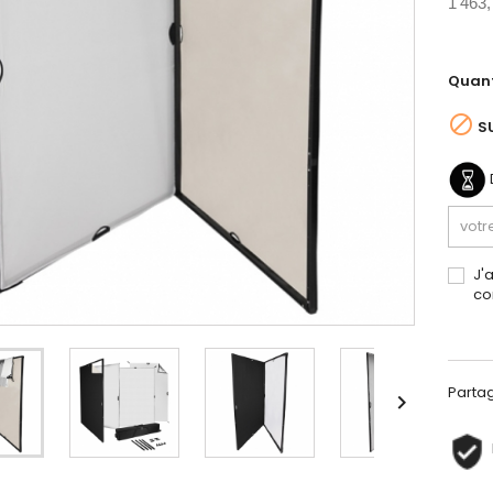
1 463,
Quant

S
J'
co
Parta
