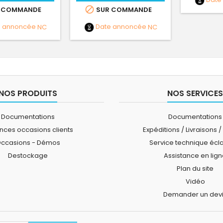

 COMMANDE
SUR COMMANDE
e annoncée
NC
Date annoncée
NC
NOS PRODUITS
NOS SERVICES
Documentations
Documentations
ces occasions clients
Expéditions / Livraisons /
ccasions - Démos
Service technique écl
Destockage
Assistance en lig
Plan du site
Vidéo
Demander un dev