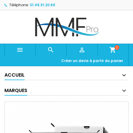
Téléphone:
01.48.91.20.66
0



shopping_cart
Créer un devis à partir du panier
ACCUEIL
MARQUES