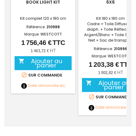
BOOK LIGHT KIT
6X6
Kit complet 120 x 180 cm
Kit 180 x 180 cm
Cadre + Toile Diffuseur 1
Référence:
210988
diaph. + Toile Réflecteur
Marque:
WESTCOTT
Argent/Blanc + Toile Singl
Net + Sac de transport
1 756,46 €
TTC
Prix
Référence:
210996
HT
1 463,72 €
Marque:
WESTCOTT
Ajouter au

1 203,38 €
TTC
panier
Prix
HT
1 002,82 €

SUR COMMANDE
Ajouter au

Date annoncée
NC
panier

SUR COMMANDE
Date annoncée
NC