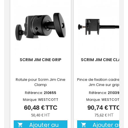
SCRIM JIM CINE GRIP
SCRIM JIM CINE CLAMP
Rotule pour Scrim Jim Cine
Pince de fixation cadre Scr
Clamp
Jim Cine sur grip
Référence:
210655
Référence:
211039
Marque:
WESTCOTT
Marque:
WESTCOTT
60,48 €
TTC
90,74 €
TTC
Prix
Prix
HT
HT
50,40 €
75,62 €
Ajouter au
Ajouter au

