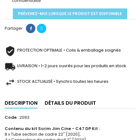
confidentialité
PRÉVENEZ-MOI LORSQUE LE PRODUIT EST DISPONIBLE
Partager
PROTECTION OPTIMALE • Colis & emballage soignés
LIVRAISON • 1-2 jours ouvrés pour les produits en stock
STOCK ACTUALISÉ • Synchro toutes les heures
DESCRIPTION
DÉTAILS DU PRODUIT
Code
: 2093
Contenu du kit Scrim Jim Cine - C47 DP Kit :
8 x Tube section de cadre 22'' [2020],
4 x Connecteur de cadre droit 2'' [2023],