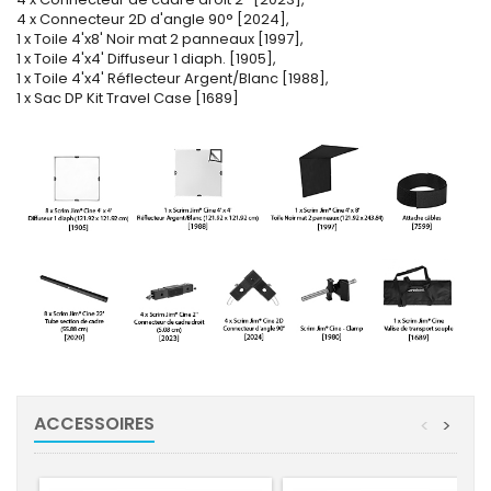
4 x Connecteur 2D d'angle 90° [2024],
1 x Toile 4'x8' Noir mat 2 panneaux [1997],
1 x Toile 4'x4' Diffuseur 1 diaph. [1905],
1 x Toile 4'x4' Réflecteur Argent/Blanc [1988],
1 x Sac DP Kit Travel Case [1689]
ACCESSOIRES
<
>