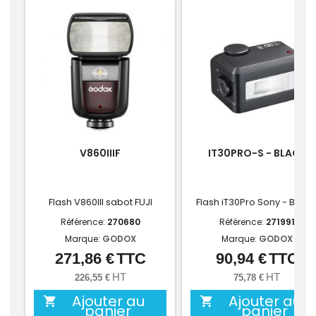
V860IIIF
IT30PRO-S - BLACK
Flash V860III sabot FUJI
Flash iT30Pro Sony - BLAC
Référence:
270680
Référence:
271991
Marque:
GODOX
Marque:
GODOX
271,86 €
TTC
90,94 €
TTC
Prix
Prix
HT
HT
226,55 €
75,78 €
Ajouter au
Ajouter au


panier
panier