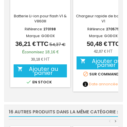
Batterie Li-ion pour flash V1 &
Chargeur rapide de batteri
V860III
V1
Référence:
270198
Référence:
270575
Marque:
GODOX
Marque:
GODOX
36,21 €
TTC
50,48 €
TTC
Prix
Prix
Prix
54,37 €
de
HT
42,07 €
Économisez 18,16 €
base
HT
Ajouter au
30,18 €

panier
Ajouter au

panier

SUR COMMANDE

EN STOCK
Date annoncée
NC
16 AUTRES PRODUITS DANS LA MÊME CATÉGORIE :
<
>