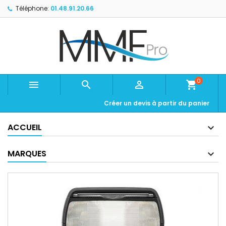
Téléphone:
01.48.91.20.66
0



shopping_cart
Créer un devis à partir du panier
ACCUEIL
MARQUES