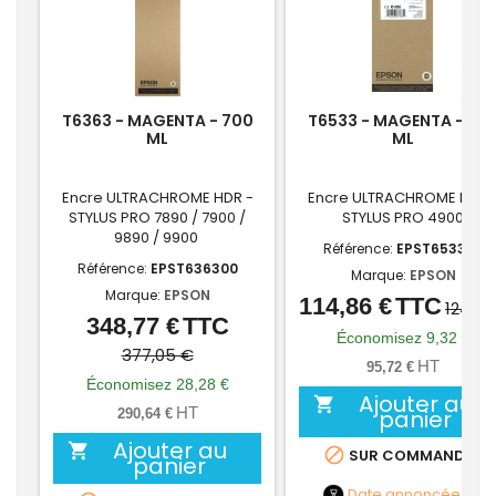
T6363 - MAGENTA - 700
T6533 - MAGENTA - 20
ML
ML
Encre ULTRACHROME HDR -
Encre ULTRACHROME HDR 
STYLUS PRO 7890 / 7900 /
STYLUS PRO 4900
9890 / 9900
Référence:
EPST653300
Référence:
EPST636300
Marque:
EPSON
Marque:
EPSON
114,86 €
TTC
Prix
Prix
124,18
348,77 €
TTC
Prix
Prix
de
Économisez 9,32 €
de
377,05 €
base
HT
95,72 €
base
Économisez 28,28 €
Ajouter au

HT
panier
290,64 €
Ajouter au


SUR COMMANDE
panier
Date annoncée
NC