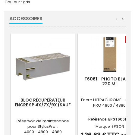
Couleur : gris
ACCESSOIRES
<
>
-7,
T6061 - PHOTO BLACK -
220 ML
BLOC RÉCUPÉRATEUR
Encre ULTRACHROME - STYL
ENCRE SP 4X/7X/9X (SAUF
PRO 4800 / 4880
SP 4900)
Référence:
EPST606100
Réservoir de maintenance
pour StylusPro :
Marque:
EPSON
4000 - 4800 - 4880
126,63 €
TTC
Prix
Prix