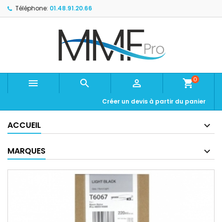
Téléphone:
01.48.91.20.66
0



shopping_cart
Créer un devis à partir du panier
ACCUEIL
MARQUES