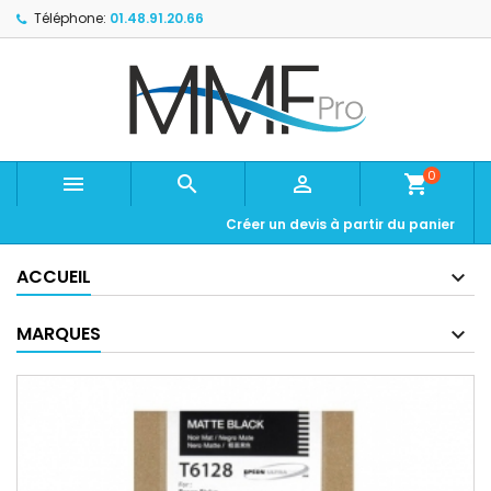
Téléphone:
01.48.91.20.66
0



shopping_cart
Créer un devis à partir du panier
ACCUEIL
MARQUES