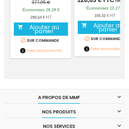
136,90
de
377,05 €
de
Économisez 10,27 €
base
Économisez 28,28 €
base
HT
105,52 €
HT
290,64 €
Ajouter au

Ajouter au

panier
panier

SUR COMMANDE

SUR COMMANDE
Date annoncée
NC
Date annoncée
NC

A PROPOS DE MMF

NOS PRODUITS

NOS SERVICES