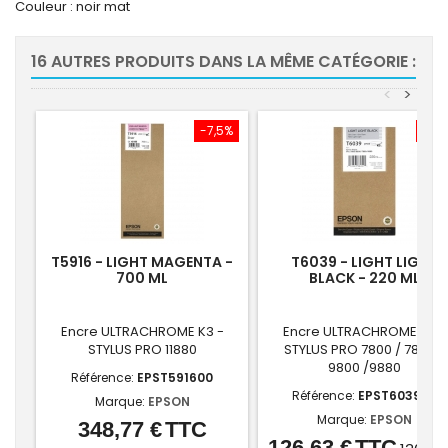
Couleur : noir mat
16 AUTRES PRODUITS DANS LA MÊME CATÉGORIE :
<
>
-7,5%
-7,
T5916 - LIGHT MAGENTA -
T6039 - LIGHT LIGHT
700 ML
BLACK - 220 ML
Encre ULTRACHROME K3 -
Encre ULTRACHROME K3 -
STYLUS PRO 11880
STYLUS PRO 7800 / 7880 /
9800 /9880
Référence:
EPST591600
Référence:
EPST603900
Marque:
EPSON
Marque:
EPSON
348,77 €
TTC
Prix
Prix
126,63 €
TTC
Prix
Prix