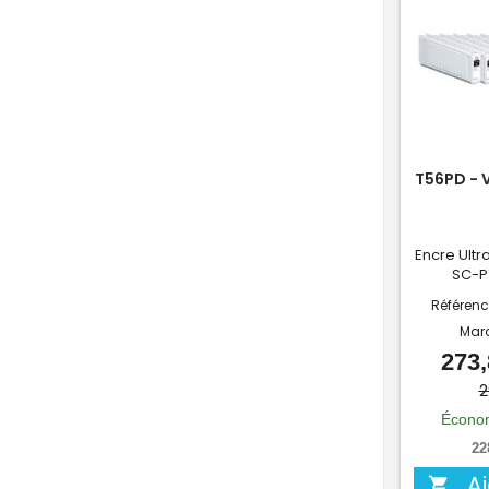
T56PD - 
Encre Ultr
SC-P
Référenc
Mar
273,
2
Économ
22
A
