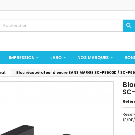

IMPRESSION
LABO
NOS MARQUES
BON
mat
Bloc récupérateur d'encre SANS MARGE SC-P8500D / SC-P65
Blo
SC-
Référ
Réser
(E/DE