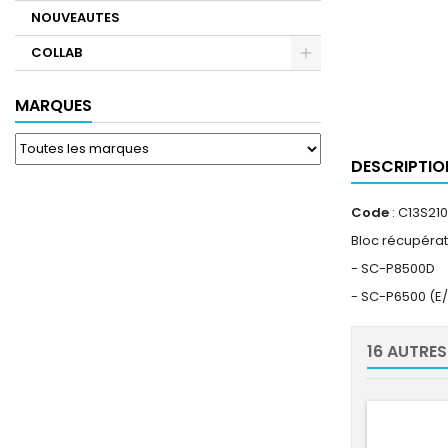
NOUVEAUTES
COLLAB
MARQUES
DESCRIPTIO
Code
: C13S210
Bloc récupéra
- SC-P8500D
- SC-P6500 (E
16 AUTRES