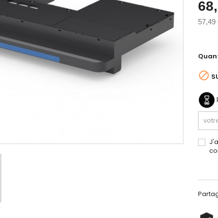
68
57,49
Quant

S
J'
co
Parta