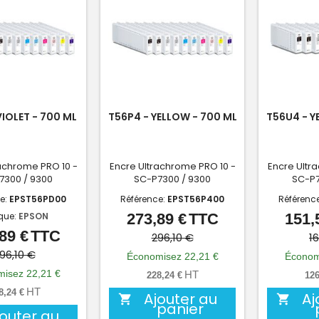
VIOLET - 700 ML
T56P4 - YELLOW - 700 ML
T56U4 - Y
achrome PRO 10 -
Encre Ultrachrome PRO 10 -
Encre Ultr
7300 / 9300
SC-P7300 / 9300
SC-P7
e:
EPST56PD00
Référence:
EPST56P400
Référenc
que:
EPSON
273,89 €
TTC
151,
Prix
Prix
89 €
TTC
Prix
Prix
de
296,10 €
1
de
96,10 €
base
Économisez 22,21 €
Économ
base
isez 22,21 €
HT
228,24 €
126
HT
8,24 €
Ajouter au
Aj


panier
jouter au