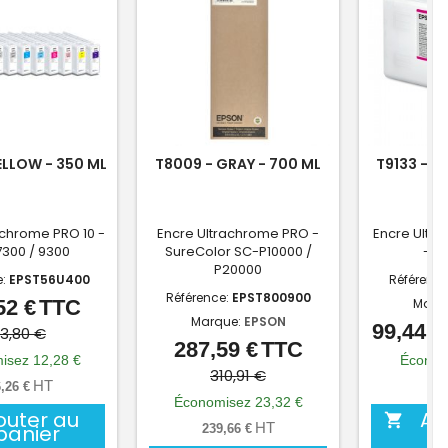
ELLOW - 350 ML
T8009 - GRAY - 700 ML
T9133 - M
achrome PRO 10 -
Encre Ultrachrome PRO -
Encre Ultr
300 / 9300
SureColor SC-P10000 /
- S
P20000
e:
EPST56U400
Référenc
Référence:
EPST800900
52 €
TTC
Marq
Prix
Prix
Marque:
EPSON
99,44 €
de
63,80 €
287,59 €
TTC
Prix
Prix
base
isez 12,28 €
Économ
de
310,91 €
HT
,26 €
82,
base
Économisez 23,32 €
outer au
Aj

HT
panier
239,66 €