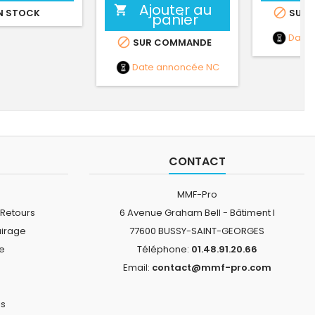
Ajouter au


N STOCK
SUR 
panier
Date

SUR COMMANDE
Date annoncée
NC
CONTACT
MMF-Pro
 Retours
6 Avenue Graham Bell - Bâtiment I
airage
77600 BUSSY-SAINT-GEORGES
ne
Téléphone:
01.48.91.20.66
Email:
contact@mmf-pro.com
is