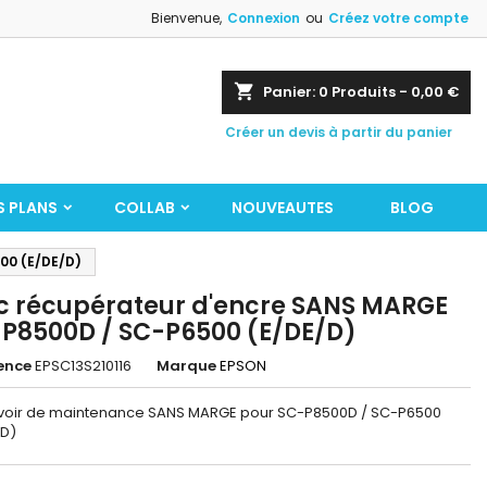
Bienvenue,
Connexion
ou
Créez votre compte
shopping_cart
Panier:
0
Produits - 0,00 €
Créer un devis à partir du panier
S PLANS
COLLAB
NOUVEAUTES
BLOG
00 (E/DE/D)
c récupérateur d'encre SANS MARGE
P8500D / SC-P6500 (E/DE/D)
ence
EPSC13S210116
Marque
EPSON
voir de maintenance SANS MARGE pour SC-P8500D / SC-P6500
/D)