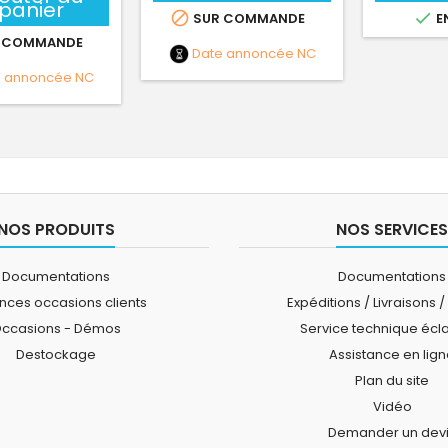
panier


SUR COMMANDE
E
 COMMANDE
Date annoncée
NC
e annoncée
NC
NOS PRODUITS
NOS SERVICES
Documentations
Documentations
ces occasions clients
Expéditions / Livraisons /
ccasions - Démos
Service technique écl
Destockage
Assistance en lig
Plan du site
Vidéo
Demander un dev