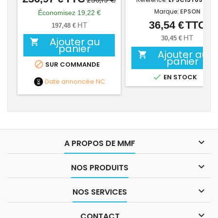
de
Marque:
EPSON
Économisez 19,22 €
base
36,54 €
TTC
Prix
HT
197,48 €
HT
30,45 €
Ajouter au

panier
Ajouter au

panier

SUR COMMANDE

EN STOCK
Date annoncée
NC

A PROPOS DE MMF

NOS PRODUITS

NOS SERVICES

CONTACT