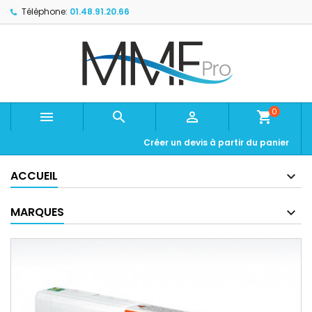
Téléphone:
01.48.91.20.66
0



shopping_cart
Créer un devis à partir du panier
ACCUEIL
MARQUES