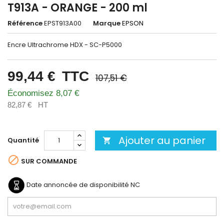
T913A - ORANGE - 200 ml
Référence
EPST913A00
Marque
EPSON
Encre Ultrachrome HDX - SC-P5000
99,44 €
TTC
107,51 €
Économisez 8,07 €
82,87 €
HT
Ajouter au panier
Quantité


SUR COMMANDE
Date annoncée de disponibilité
NC