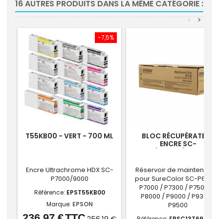
16 AUTRES PRODUITS DANS LA MÊME CATÉGORIE :
<
>
-7,5%
T55KB00 - VERT - 700 ML
BLOC RÉCUPÉRATEUR
ENCRE SC-
P6000/P7000/P7300/P
Encre Ultrachrome HDX SC-
Réservoir de maintenanc
P7000/9000
pour SureColor SC-P6000 
P7000 / P7300 / P75000 /
Référence:
EPST55KB00
P8000 / P9000 / P9300 /
Marque:
EPSON
P9500
236,97 €
TTC
Prix
Prix
256,19 €
Référence:
EPSC13T699700