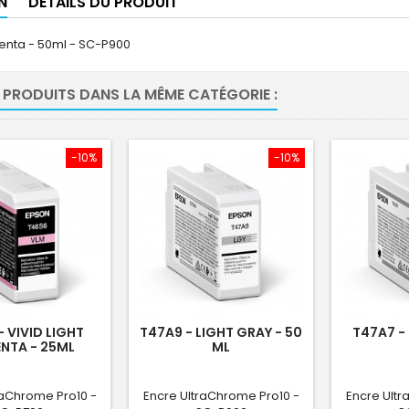
N
DÉTAILS DU PRODUIT
genta - 50ml - SC-P900
 PRODUITS DANS LA MÊME CATÉGORIE :
-10%
-10%
- VIVID LIGHT
T47A9 - LIGHT GRAY - 50
T47A7 -
NTA - 25ML
ML
raChrome Pro10 -
Encre UltraChrome Pro10 -
Encre Ultr