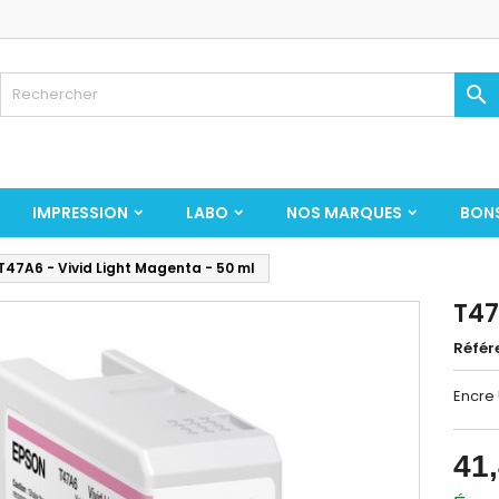

IMPRESSION
LABO
NOS MARQUES
BON
T47A6 - Vivid Light Magenta - 50 ml
T47
Référ
Encre
41