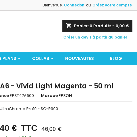
Bienvenue,
Connexion
ou
Créez votre compte
shopping_cart
Panier:
0
Produits - 0,00 €
Créer un devis à partir du panier
S PLANS
COLLAB
NOUVEAUTES
BLOG
A6 - Vivid Light Magenta - 50 ml
ence
EPST47A600
Marque
EPSON
 UltraChrome Pro10 - SC-P900
,40 €
TTC
46,00 €