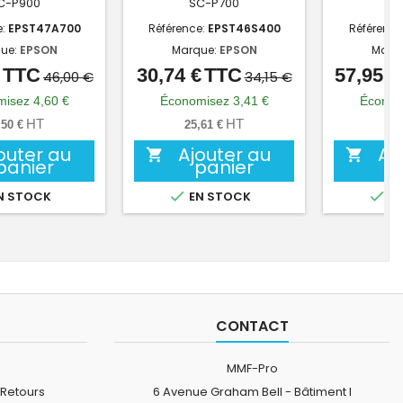
C-P900
SC-P700
e:
EPST47A700
Référence:
EPST46S400
Référence
ue:
EPSON
Marque:
EPSON
Marq
TTC
30,74 €
TTC
57,95 €
Prix
Prix
Prix
Prix
46,00 €
34,15 €
de
de
isez 4,60 €
Économisez 3,41 €
Économ
base
base
HT
HT
,50 €
25,61 €
48,
outer au
Ajouter au
Aj


panier
panier


N STOCK
EN STOCK
EN
CONTACT
MMF-Pro
 Retours
6 Avenue Graham Bell - Bâtiment I