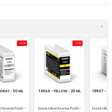
<
>
-10%
-10%
 GRAY - 50 ML
T46S4 - YELLOW - 25 ML
T8507 - LI
aChrome Pro10 -
Encre UltraChrome Pro10 -
Encre Ultra