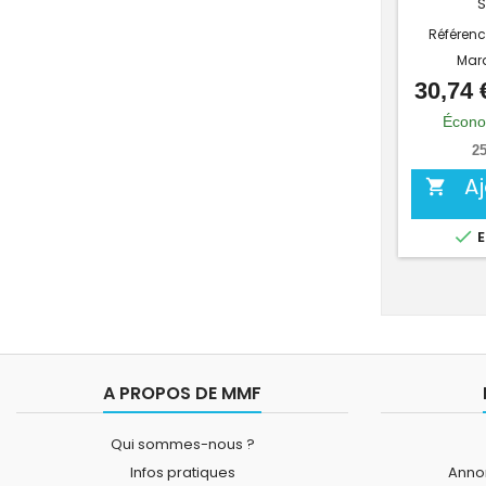
S
Référenc
Mar
30,74 
Écono
25
A


E
A PROPOS DE MMF
Qui sommes-nous ?
Infos pratiques
Annon