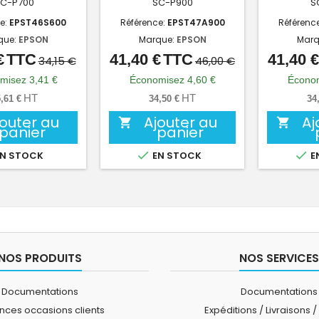
C-P700
SC-P900
S
e:
EPST46S600
Référence:
EPST47A900
Référenc
que:
EPSON
Marque:
EPSON
Marq
€
TTC
41,40 €
TTC
41,40 €
Prix
Prix
Prix
Prix
34,15 €
46,00 €
de
de
misez 3,41 €
Économisez 4,60 €
Économ
base
base
HT
HT
,61 €
34,50 €
34
jouter au
Ajouter au
Aj


panier
panier


N STOCK
EN STOCK
E
NOS PRODUITS
NOS SERVICES
Documentations
Documentations
ces occasions clients
Expéditions / Livraisons /