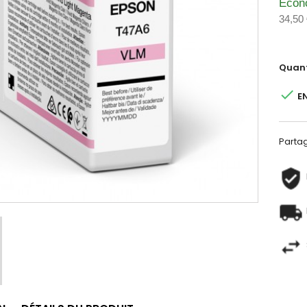
Écon
34,50
Quant

E
Parta