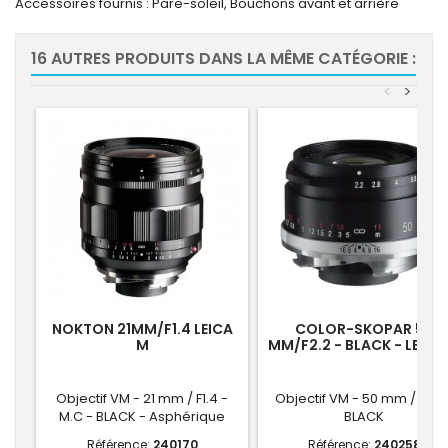
Accessoires fournis : Pare-soleil, Bouchons avant et arrière
16 AUTRES PRODUITS DANS LA MÊME CATÉGORIE :
<
>
NOKTON 21MM/F1.4 LEICA
COLOR-SKOPAR 50
M
MM/F2.2 - BLACK - LEICA
Objectif VM - 21 mm / F1.4 -
Objectif VM - 50 mm / F2.2 
M.C - BLACK - Asphérique
BLACK
Référence:
240170
Référence:
240258