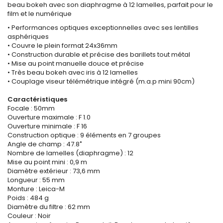
beau bokeh avec son diaphragme à 12 lamelles, parfait pour le
film et le numérique
• Performances optiques exceptionnelles avec ses lentilles
asphériques
• Couvre le plein format 24x36mm
• Construction durable et précise des barillets tout métal
• Mise au point manuelle douce et précise
• Très beau bokeh avec iris à 12 lamelles
• Couplage viseur télémétrique intégré (m.a.p mini 90cm)
Caractéristiques
Focale : 50mm
Ouverture maximale : F 1.0
Ouverture minimale : F 16
Construction optique : 9 éléments en 7 groupes
Angle de champ : 47.8˚
Nombre de lamelles (diaphragme) : 12
Mise au point mini : 0,9 m
Diamètre extérieur : 73,6 mm
Longueur : 55 mm
Monture : Leica-M
Poids : 484 g
Diamètre du filtre : 62 mm
Couleur : Noir