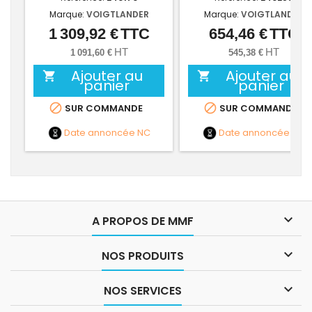
Marque:
VOIGTLANDER
Marque:
VOIGTLANDER
1 309,92 €
TTC
654,46 €
TTC
Prix
Prix
HT
HT
1 091,60 €
545,38 €
Ajouter au
Ajouter au


panier
panier


SUR COMMANDE
SUR COMMANDE
Date annoncée
NC
Date annoncée
NC

A PROPOS DE MMF

NOS PRODUITS

NOS SERVICES