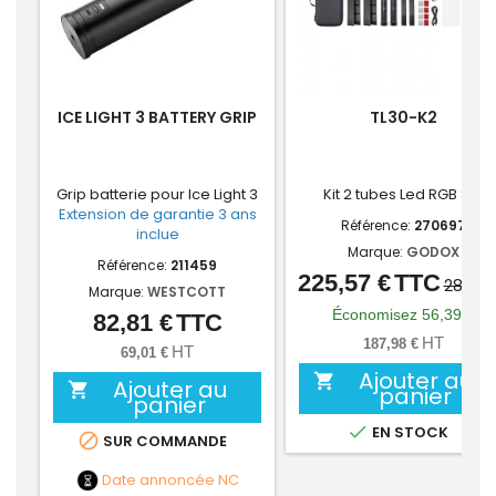
ICE LIGHT 3 BATTERY GRIP
TL30-K2
Grip batterie pour Ice Light 3
Kit 2 tubes Led RGB 8W
Extension de garantie 3 ans
Référence:
270697
inclue
Marque:
GODOX
Référence:
211459
225,57 €
TTC
Prix
Prix
281,96
Marque:
WESTCOTT
de
Économisez 56,39 €
82,81 €
TTC
Prix
base
HT
187,98 €
HT
69,01 €
Ajouter au

Ajouter au

panier
panier

EN STOCK

SUR COMMANDE
Date annoncée
NC