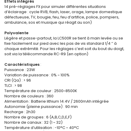
Effets intégrés
14 pré-réglages FX pour simuler différentes situations
d’éclairage : cycle RVB, flash, laser, orage, lampe domestique
défectueuse, TV, bougie, feu, feu d’artifice, police, pompiers,
ambulance, sos et musique qui réagit au son)
Polyvalente
Légère et passe-partout, la LC500R se tient à main levée ou se
fixe facilement sur pied avec les pas de vis standard 1/4 ‘’ à
chaque extrémité. Pour les réglages c’est soit du bout du doigt,
soit via la télécommande RC-R9 (en option)
Caractéristiques
:
Puissance : 23W
Variation de puissance : 0% ~ 100%
CRI (Qa) : > 96
TLCI : > 98
Température de couleur : 2500~8500K
Nombre de couleurs : 360
Alimentation : Batterie lithium 14.4V / 2600mAh intégrée
Autonomie (pleine puissance) : 90 min
Recharge : 2h30
Nombre de groupes : 6 (A,B,C,D,E,F)
Nombre de canaux : 32 (1 ~ 32)
Température d’utilisation : -10°C ~ 40°C