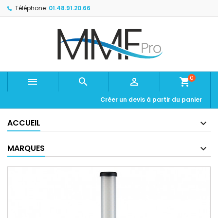
Téléphone:
01.48.91.20.66
0



shopping_cart
Créer un devis à partir du panier
ACCUEIL
MARQUES