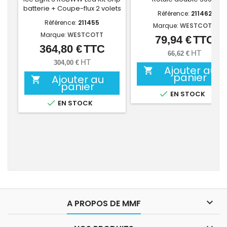
batterie + Coupe-flux 2 volets
Référence:
211462
Référence:
211455
Marque:
WESTCOTT
Marque:
WESTCOTT
79,94 €
TTC
Prix
364,80 €
TTC
Prix
HT
66,62 €
HT
304,00 €
Ajouter au

panier
Ajouter au

panier

EN STOCK

EN STOCK

A PROPOS DE MMF