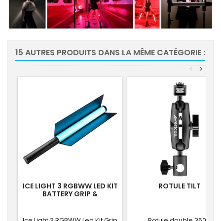
15 AUTRES PRODUITS DANS LA MÊME CATÉGORIE :
<
>
ICE LIGHT 3 RGBWW LED KIT
ROTULE TILT
BATTERY GRIP &
BARNDOORS
Ice Light 3 RGBWW Led Kit Grip
Rotule double 360°