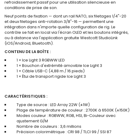
refroidissement passif pour une utilisation silencieuse en
conditions de prise de son.
Neuf points de fixation — dont un rail NATO, six filetages 1/4"-20
et deux filetages anti-rotation 3/8"-16 — permettent une
intégration dans n'importe quelle configuration de rig. Le
contrôle se fait en local via l'écran OLED et les boutons intégrés,
ou à distance via l'application gratuite Westcott StudioLink
(iOS/Android, Bluetooth).
CONTENU DE LA BOÎTE :
1 × Ice Light 3 RGBWW LED
1 × Bouchon d'extrémité amovible Ice Light 3
1 × Câble USB-C (4,88 m / 16 pieds)
1 × Étui de transport rigide Ice Light 3
CARACTÉRISTIQUES :
Type de source : LED Array 22W (±1W)
Plage de température de couleur : 2700K à 6500K (±150K)
Modes couleur : RGBWW, RGB, HSI, Bi-Couleur avec
ajustement G/M
Nombre de couleurs : 3,6 millions
Précision colorimétrique : CRI 98 / TLCI 99 / SSI 87