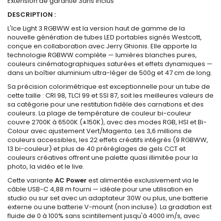
Extension de garantie 3ans inclus
DESCRIPTION :
L'Ice Light 3 RGBWW est la version haut de gamme de la
nouvelle génération de tubes LED portables signés Westcott,
conçue en collaboration avec Jerry Ghionis. Elle apporte la
technologie RGBWW complète — lumières blanches pures,
couleurs cinématographiques saturées et effets dynamiques —
dans un boîtier aluminium ultra-léger de 500g et 47 cm de long.
Sa précision colorimétrique est exceptionnelle pour un tube de
cette taille : CRI 98, TLCI 99 et SSI 87, soit les meilleures valeurs de
sa catégorie pour une restitution fidèle des carnations et des
couleurs. La plage de température de couleur bi-couleur
couvre 2700K à 6500K (±150K), avec des modes RGB, HSI et Bi-
Colour avec ajustement Vert/Magenta. Les 3,6 millions de
couleurs accessibles, les 22 effets créatifs intégrés (9 RGBWW,
13 bi-couleur) et plus de 40 préréglages de gels CCT et
couleurs créatives offrent une palette quasi illimitée pour la
photo, la vidéo et le live.
Cette variante
AC Power
est alimentée exclusivement via le
câble USB-C 4,88 m fourni — idéale pour une utilisation en
studio ou sur set avec un adaptateur 30W ou plus, une batterie
externe ou une batterie V-mount (non incluse). La gradation est
fluide de 0 à 100% sans scintillement jusqu'à 4000 im/s, avec