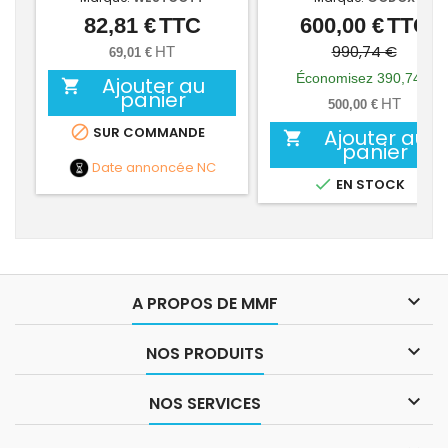
82,81 €
TTC
600,00 €
TTC
Prix
Prix
Prix
de
990,74 €
HT
69,01 €
base
Économisez 390,74 €
Ajouter au

panier
HT
500,00 €

SUR COMMANDE
Ajouter au

panier
Date annoncée
NC

EN STOCK

A PROPOS DE MMF

NOS PRODUITS

NOS SERVICES