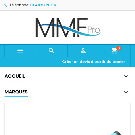
Téléphone:
01.48.91.20.66
0



shopping_cart
Créer un devis à partir du panier
ACCUEIL
MARQUES