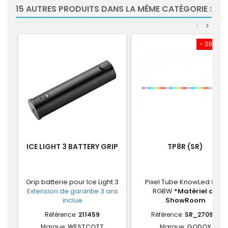
15 AUTRES PRODUITS DANS LA MÊME CATÉGORIE :
<
>
- 390,74
ICE LIGHT 3 BATTERY GRIP
TP8R (SR)
Grip batterie pour Ice Light 3
Pixel Tube KnowLed 83W
Extension de garantie 3 ans
RGBW
*Matériel de
inclue
ShowRoom
Référence:
211459
Référence:
SR_270931
Marque:
WESTCOTT
Marque:
GODOX