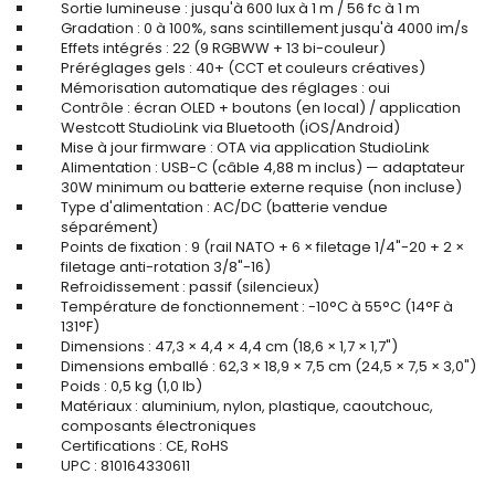
Sortie lumineuse : jusqu'à 600 lux à 1 m / 56 fc à 1 m
Gradation : 0 à 100%, sans scintillement jusqu'à 4000 im/s
Effets intégrés : 22 (9 RGBWW + 13 bi-couleur)
Préréglages gels : 40+ (CCT et couleurs créatives)
Mémorisation automatique des réglages : oui
Contrôle : écran OLED + boutons (en local) / application
Westcott StudioLink via Bluetooth (iOS/Android)
Mise à jour firmware : OTA via application StudioLink
Alimentation : USB-C (câble 4,88 m inclus) — adaptateur
30W minimum ou batterie externe requise (non incluse)
Type d'alimentation : AC/DC (batterie vendue
séparément)
Points de fixation : 9 (rail NATO + 6 × filetage 1/4"-20 + 2 ×
filetage anti-rotation 3/8"-16)
Refroidissement : passif (silencieux)
Température de fonctionnement : -10°C à 55°C (14°F à
131°F)
Dimensions : 47,3 × 4,4 × 4,4 cm (18,6 × 1,7 × 1,7")
Dimensions emballé : 62,3 × 18,9 × 7,5 cm (24,5 × 7,5 × 3,0")
Poids : 0,5 kg (1,0 lb)
Matériaux : aluminium, nylon, plastique, caoutchouc,
composants électroniques
Certifications : CE, RoHS
UPC : 810164330611