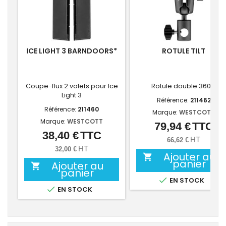
ICE LIGHT 3 BARNDOORS*
ROTULE TILT
Coupe-flux 2 volets pour Ice
Rotule double 360°
Light 3
Référence:
211462
Référence:
211460
Marque:
WESTCOTT
Marque:
WESTCOTT
79,94 €
TTC
Prix
38,40 €
TTC
Prix
HT
66,62 €
HT
32,00 €
Ajouter au

panier
Ajouter au

panier

EN STOCK

EN STOCK