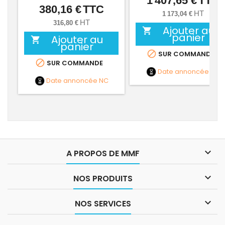
1 407,65 €
TTC
380,16 €
TTC
Prix
HT
1 173,04 €
HT
316,80 €
Ajouter au

panier
Ajouter au

panier

SUR COMMANDE

SUR COMMANDE
Date annoncée
NC
Date annoncée
NC

A PROPOS DE MMF

NOS PRODUITS

NOS SERVICES