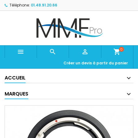
Téléphone:
01.48.91.20.66
0



shopping_cart
Créer un devis à partir du panier
ACCUEIL
MARQUES