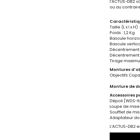
l’ACTUS-DB2 vo
ou au contraire
Caractéristiq
Taille (L x l x H)
Poids : 1,2 Kg
Bascule horizo
Bascule vertical
Décentrement ve
Décentrement 
Tirage maximum
Montures d’obj
Objectifs Copa
Monture de d
Accessoires po
Dépoli [WDS-6
Loupe de mise
Soufflet de mi
Adaptateur dos
L’ACTUS-DB2 es