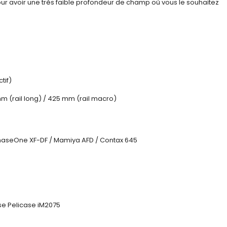
ur avoir une très faible profondeur de champ où vous le souhaitez
tif)
mm (rail long) / 425 mm (rail macro)
/ PhaseOne XF-DF / Mamiya AFD / Contax 645
se Pelicase iM2075