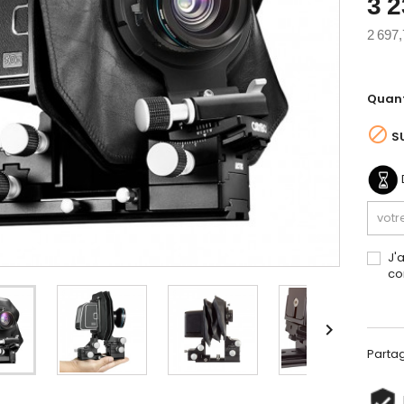
3 2
2 697,
Quant

S
J'
co

Parta