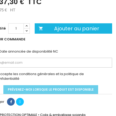
37,30 €
TTC
75 €
HT
Ajouter au panier
ité

UR COMMANDE
Date annoncée de disponibilité
NC
accepte les conditions générales et la politique de
nfidentialité
PRÉVENEZ-MOI LORSQUE LE PRODUIT EST DISPONIBLE
ger
PROTECTION OPTIMALE • Colis & emballage soignés