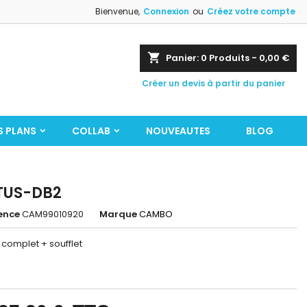
Bienvenue,
Connexion
ou
Créez votre compte
shopping_cart
Panier:
0
Produits - 0,00 €
Créer un devis à partir du panier
S PLANS
COLLAB
NOUVEAUTES
BLOG
TUS-DB2
ence
CAM99010920
Marque
CAMBO
complet + soufflet