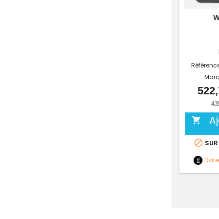
W
Référenc
Marq
522,
43
A


SUR
Dat