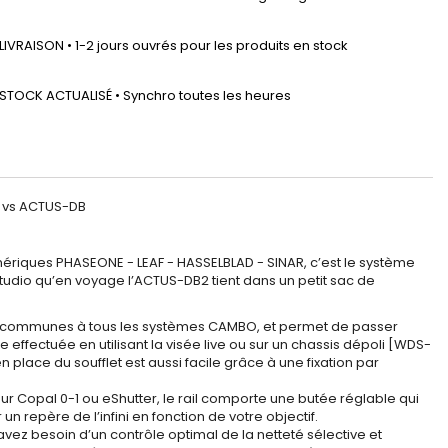
LIVRAISON • 1-2 jours ouvrés pour les produits en stock
STOCK ACTUALISÉ • Synchro toutes les heures
m vs ACTUS-DB
ériques PHASEONE - LEAF - HASSELBLAD - SINAR, c’est le système
tudio qu’en voyage l’ACTUS-DB2 tient dans un petit sac de
] communes à tous les systèmes CAMBO, et permet de passer
effectuée en utilisant la visée live ou sur un chassis dépoli [WDS-
place du soufflet est aussi facile grâce à une fixation par
teur Copal 0-1 ou eShutter, le rail comporte une butée réglable qui
un repère de l’infini en fonction de votre objectif.
 avez besoin d’un contrôle optimal de la netteté sélective et