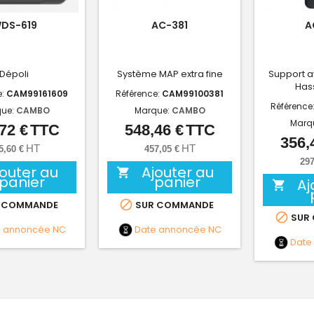
DS-619
AC-381
A
Dépoli
Système MAP extra fine
Support av
Has
e:
CAM99161609
Référence:
CAM99100381
Référence
ue:
CAMBO
Marque:
CAMBO
Marq
72 €
TTC
548,46 €
TTC
Prix
Prix
356,
HT
HT
5,60 €
457,05 €
297
jouter au
Ajouter au

panier
panier
Aj


 COMMANDE
SUR COMMANDE

SUR
e annoncée
NC
Date annoncée
NC
Date