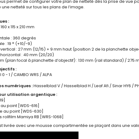
us permet de configurer votre plan de netteté dès la prise de vue po
 une netteté sur tous les plans de l’image.
ues :
 : 160 x 115 x 210 mm
ntale : 360 degrés
e : 19 ° (+10/-9)
rtical : 27 mm (12/15) + 9 mm haut (position 2 de la planchette objec
horizontal : 40 mm (20/20)
 (plan focal à planchette d’objectif) : 130 mm (rail standard) / 275 
ectifs :
l 0 - 1 / CAMBO WRS / ALPA
os numériques :
Hasselblad V / Hasselblad H / Leaf Afi / Sinar HY6 
ur utilisation argentique :
19]
 au point [WDS-616]
se au point [WDS-630]
 rollfilm Mamiya RB [WRS-1068]
t livrée avec une mousse compartimentée se plaçant dans une vali