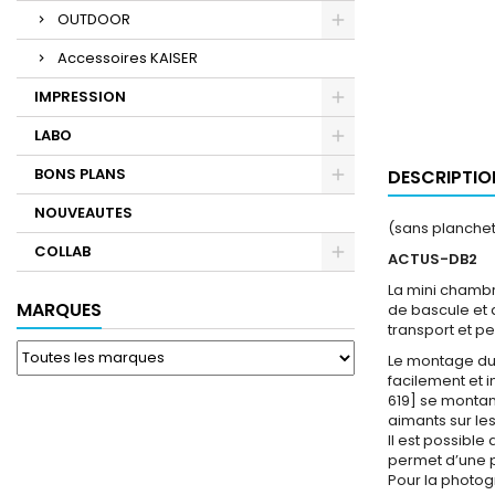
OUTDOOR
Accessoires KAISER
IMPRESSION
LABO
BONS PLANS
DESCRIPTIO
NOUVEAUTES
(sans planchet
COLLAB
ACTUS-DB2
La mini chambr
MARQUES
de bascule et 
transport et pe
Le montage du
facilement et i
619] se montant
aimants sur les
Il est possible
permet d’une pa
Pour la photogr