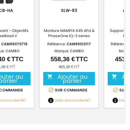
CB-HA
SLW-83
AC
ant - Objectifs
Monture MAMIYA 645 AFd &
Support av
selblad V
PhaseOne IQ-3 series
Pen
:
CAM99070715
Référence:
CAM99012117
Référence:
ue:
CAMBO
Marque:
CAMBO
Marqu
40 €
TTC
558,36 €
TTC
453,4
Prix
Prix
HT
HT
,00 €
465,30 €
377
outer au
Ajouter au
Aj


panier
panier


 COMMANDE
SUR COMMANDE
SUR 
 annoncée
NC
Date annoncée
NC
Date