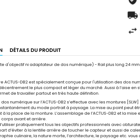
N
DÉTAILS DU PRODUIT
te d'objectif ni adaptateur de dos numérique) - Rail plus long 24 m
e ACTUS-DB2 est spécialement conçue pour l'utilisation des dos num
décentrement le plus compact et léger du marché. Aussi à l’aise en s
rmet de travailler partout en très haute définition.
 dos numérique sur l’ACTUS-DB2 s’effectue avec les montures [SLW
nstantanément du mode portrait à paysage. La mise au point peut être 
 à la place de la monture. L’assemblage de l’ACTUS-DB2 et la mise en 
 corps avant et arrière.
 d’utiliser pratiquement tous les objectifs professionnels avec obtura
rt d’éviter à la lentille arrière de toucher le capteur et aussi de caler 
aphie culinaire, la nature morte, l’architecture, le paysage etc. vous