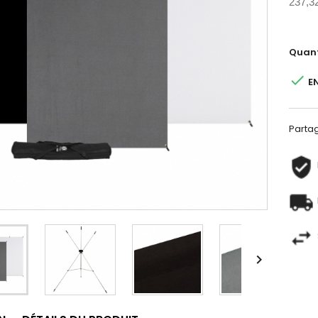
237,3
Quant

E
Parta
