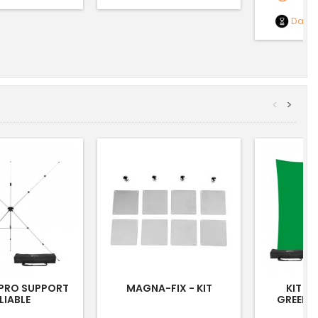
Date
<
>
PRO SUPPORT
MAGNA-FIX - KIT
KIT C
LIABLE
GREENSC