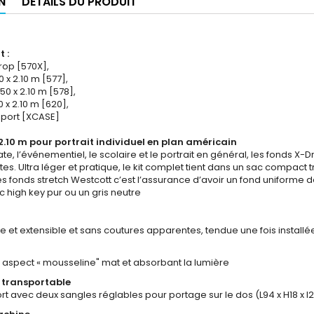
N
DÉTAILS DU PRODUIT
 :
rop [570X],
0 x 2.10 m [577],
.50 x 2.10 m [578],
50 x 2.10 m [620],
nsport [XCASE]
2.10 m pour portrait individuel en plan américain
te, l’événementiel, le scolaire et le portrait en général, les fonds X-
es. Ultra léger et pratique, le kit complet tient dans un sac compact
les fonds stretch Westcott c’est l’assurance d’avoir un fond uniforme d
c high key pur ou un gris neutre
re et extensible et sans coutures apparentes, tendue une fois installé
r aspect « mousseline" mat et absorbant la lumière
t transportable
rt avec deux sangles réglables pour portage sur le dos (L94 x H18 x l