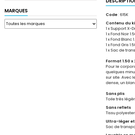
DESCRIPTIO
MARQUES
Code
: 615K
Contenu du kit
1 x Support X-D
1 x Fond Noir 1.5
1 x Fond Blanc 1
1 x Fond Gris 1.
1 x Sac de tra
Format 1.50 x 
Pour le corpora
quelques minut
sur site. Avec 
dense, un blan
Sans plis
Toile très légè
Sans reflets
Tissu polyeste
Ultra-léger e
Sac de transpo