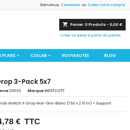
Bienvenue,
Connexion
ou
Créez votre compte
shopping_cart
Panier:
0
Produits - 0,00 €
Créer un devis à partir du panier
S PLANS
COLLAB
NOUVEAUTES
BLOG
rop 3-Pack 5x7
ence
211033
Marque
WESTCOTT
fonds stretch X-Drop Noir-Gris-Blanc (1.50 x 2.10 m) + Support
4,78 €
TTC