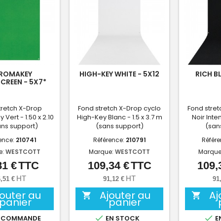
ROMAKEY
HIGH-KEY WHITE - 5X12
RICH B
CREEN - 5X7*
tretch X-Drop
Fond stretch X-Drop cyclo
Fond stret
Vert - 1.50 x 2.10
High-Key Blanc - 1.5 x 3.7 m
Noir Inten
ns support)
(sans support)
(san
ence:
210741
Référence:
210791
Référ
e:
WESTCOTT
Marque:
WESTCOTT
Marque
81 €
TTC
109,34 €
TTC
109,
Prix
Prix
HT
HT
,51 €
91,12 €
91
jouter au
Ajouter au
Aj


panier
panier


 COMMANDE
EN STOCK
E