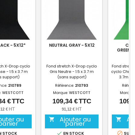
LACK - 5X12*
NEUTRAL GRAY - 5X12
CHR
GREENSC
ch X-Drop cyclo
Fond stretch X-Drop cyclo
Fond stretc
se - 1.5 x 3.7 m
Gris Neutre - 1.5 x 3.7 m
cyclo Chroma
s support)
(sans support)
3.7m (s
ence:
210789
Référence:
210793
Référe
:
WESTCOTT
Marque:
WESTCOTT
Marque
34 €
TTC
109,34 €
TTC
109,3
Prix
Prix
HT
HT
,12 €
91,12 €
91,
outer au
Ajouter au
Aj


panier
panier


N STOCK
EN STOCK
SUR 