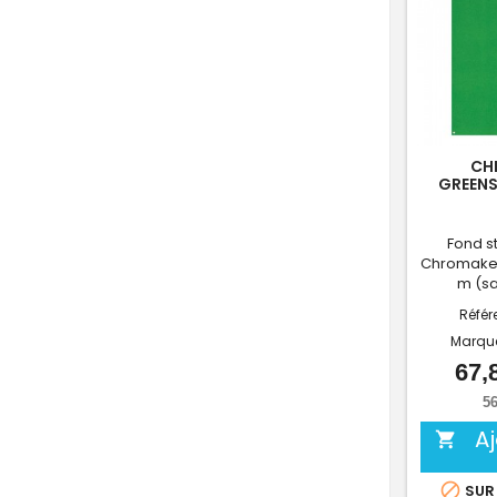
CH
GREENS
Fond s
Chromakey 
m (sa
Référ
Marqu
67,
56
A


SUR