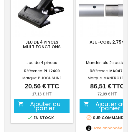
JEU DE 4 PINCES
ALU-CORE 2,75M
MULTIFONCTIONS
Jeu de 4 pinces
Mandrin alu 2 sections
Référence:
PHL2409
Référence:
MA0472
Marque:
PHOCUSLINE
Marque:
MANFROTTO
20,56 €
TTC
86,51 €
TTC
Prix
Prix
HT
HT
17,13 €
72,09 €
Ajouter au
Ajouter au


panier
panier


EN STOCK
SUR COMMANDE
Date annoncée
NC