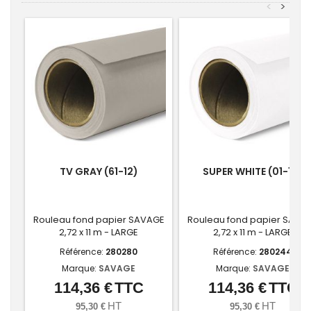
<
>
TV GRAY (61-12)
SUPER WHITE (01-12)
Rouleau fond papier SAVAGE
Rouleau fond papier SAVA
2,72 x 11 m - LARGE
2,72 x 11 m - LARGE
Référence:
280280
Référence:
280244
Marque:
SAVAGE
Marque:
SAVAGE
114,36 €
TTC
114,36 €
TTC
Prix
Prix
HT
HT
95,30 €
95,30 €