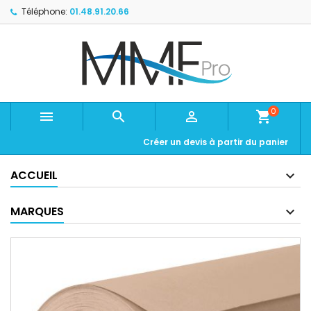
Téléphone:
01.48.91.20.66
0



shopping_cart
Créer un devis à partir du panier
ACCUEIL
MARQUES