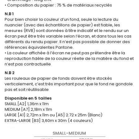
• Composition du papier : 75 % de matériaux recyclés
N.B 1
Pour bien choisir la couleur d’un fond, seule la lecture du
nuancier (avec des échantillons de papier) est fiable, les
mesures (RVB) sont données à titre indicatif et le rendu sur un
écran peut être très variable selon l’écran, et dans tous les cas
différents du rendu papier. Il n’est pas possible de donner des
références équivalentes Pantone.
• La couleur affichée à l’écran ne peut pas prétendre être la
reproduction fidèle de la couleur réelle de la matière du fond et
n’est pas contractuelle
N.B 2
Les rouleaux de papier de fonds doivent être stockés
verticalement, c’est très important pour que le fond ne gondole
pas et soit réutilisable
Disponible en 5 tailles
SMALL [A2] 1,36m x 11m
MEDIUM [A7] 2,18m x 11m
LARGE [A1] 2,72m x 11m ou [A5] 2.72 x 25m (Blanc)
EXTRA-LARGE [B3] 3,60m x 30m (4 couleurs)