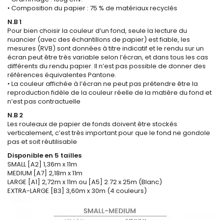
• Composition du papier : 75 % de matériaux recyclés
N.B 1
Pour bien choisir la couleur d’un fond, seule la lecture du
nuancier (avec des échantillons de papier) est fiable, les
mesures (RVB) sont données à titre indicatif et le rendu sur un
écran peut être très variable selon l’écran, et dans tous les cas
différents du rendu papier. Il n’est pas possible de donner des
références équivalentes Pantone.
• La couleur affichée à l’écran ne peut pas prétendre être la
reproduction fidèle de la couleur réelle de la matière du fond et
n’est pas contractuelle
N.B 2
Les rouleaux de papier de fonds doivent être stockés
verticalement, c’est très important pour que le fond ne gondole
pas et soit réutilisable
Disponible en 5 tailles
SMALL [A2] 1,36m x 11m
MEDIUM [A7] 2,18m x 11m
LARGE [A1] 2,72m x 11m ou [A5] 2.72 x 25m (Blanc)
EXTRA-LARGE [B3] 3,60m x 30m (4 couleurs)