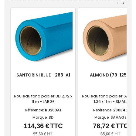
<
>
SANTORINI BLUE - 283-A1
ALMOND (79-1253)
Rouleau fond papier BD 2.72 x
Rouleau fond papier SAVA
11 m - LARGE
1,36 x 11 m - SMALL
Référence:
BD283A1
Référence:
280346
Marque:
BD
Marque:
SAVAGE
114,36 €
TTC
78,72 €
TTC
Prix
Prix
HT
HT
95,30 €
65,60 €