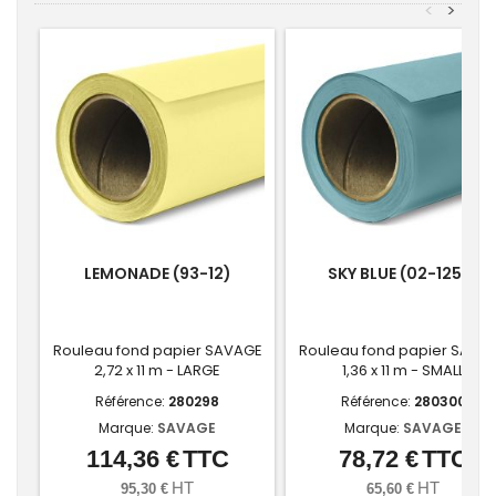
<
>
LEMONADE (93-12)
SKY BLUE (02-1253)
Rouleau fond papier SAVAGE
Rouleau fond papier SAVA
2,72 x 11 m - LARGE
1,36 x 11 m - SMALL
Référence:
280298
Référence:
280300
Marque:
SAVAGE
Marque:
SAVAGE
114,36 €
TTC
78,72 €
TTC
Prix
Prix
HT
HT
95,30 €
65,60 €