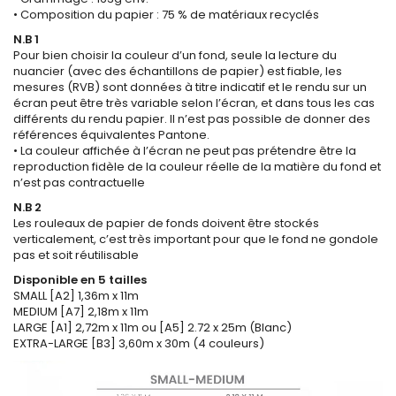
• Composition du papier : 75 % de matériaux recyclés
N.B 1
Pour bien choisir la couleur d’un fond, seule la lecture du
nuancier (avec des échantillons de papier) est fiable, les
mesures (RVB) sont données à titre indicatif et le rendu sur un
écran peut être très variable selon l’écran, et dans tous les cas
différents du rendu papier. Il n’est pas possible de donner des
références équivalentes Pantone.
• La couleur affichée à l’écran ne peut pas prétendre être la
reproduction fidèle de la couleur réelle de la matière du fond et
n’est pas contractuelle
N.B 2
Les rouleaux de papier de fonds doivent être stockés
verticalement, c’est très important pour que le fond ne gondole
pas et soit réutilisable
Disponible en 5 tailles
SMALL [A2] 1,36m x 11m
MEDIUM [A7] 2,18m x 11m
LARGE [A1] 2,72m x 11m ou [A5] 2.72 x 25m (Blanc)
EXTRA-LARGE [B3] 3,60m x 30m (4 couleurs)