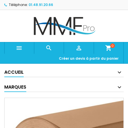
Téléphone:
01.48.91.20.66
0



shopping_cart
Créer un devis à partir du panier
ACCUEIL
MARQUES