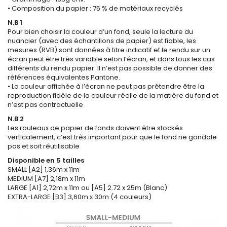
• Composition du papier : 75 % de matériaux recyclés
N.B 1
Pour bien choisir la couleur d’un fond, seule la lecture du
nuancier (avec des échantillons de papier) est fiable, les
mesures (RVB) sont données à titre indicatif et le rendu sur un
écran peut être très variable selon l’écran, et dans tous les cas
différents du rendu papier. Il n’est pas possible de donner des
références équivalentes Pantone.
• La couleur affichée à l’écran ne peut pas prétendre être la
reproduction fidèle de la couleur réelle de la matière du fond et
n’est pas contractuelle
N.B 2
Les rouleaux de papier de fonds doivent être stockés
verticalement, c’est très important pour que le fond ne gondole
pas et soit réutilisable
Disponible en 5 tailles
SMALL [A2] 1,36m x 11m
MEDIUM [A7] 2,18m x 11m
LARGE [A1] 2,72m x 11m ou [A5] 2.72 x 25m (Blanc)
EXTRA-LARGE [B3] 3,60m x 30m (4 couleurs)