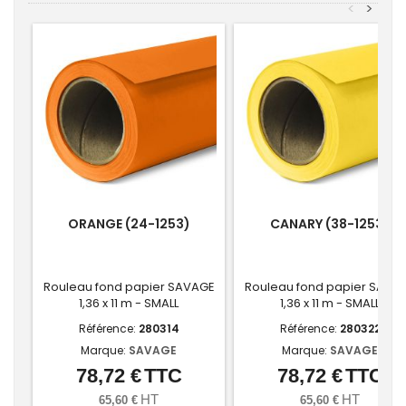
<
>
ORANGE (24-1253)
CANARY (38-1253)
Rouleau fond papier SAVAGE
Rouleau fond papier SAVA
1,36 x 11 m - SMALL
1,36 x 11 m - SMALL
Référence:
280314
Référence:
280322
Marque:
SAVAGE
Marque:
SAVAGE
78,72 €
TTC
78,72 €
TTC
Prix
Prix
HT
HT
65,60 €
65,60 €