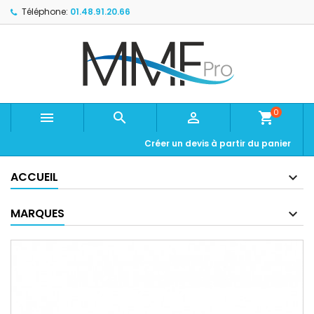
Téléphone:
01.48.91.20.66
0



shopping_cart
Créer un devis à partir du panier
ACCUEIL
MARQUES