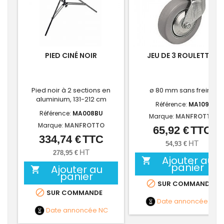
PIED CINÉ NOIR
JEU DE 3 ROULETTES
Pied noir à 2 sections en
ø 80 mm sans freins
aluminium, 131-212 cm
Référence:
MA109
Référence:
MA008BU
Marque:
MANFROTTO
Marque:
MANFROTTO
65,92 €
TTC
Prix
334,74 €
TTC
Prix
HT
54,93 €
HT
278,95 €
Ajouter au

panier
Ajouter au

panier

SUR COMMANDE

SUR COMMANDE
Date annoncée
NC
Date annoncée
NC