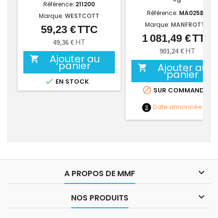
Référence:
211200
Référence:
MA025BS
Marque:
WESTCOTT
Marque:
MANFROTTO
59,23 €
TTC
Prix
1 081,49 €
TTC
Prix
HT
49,36 €
HT
901,24 €
Ajouter au

panier
Ajouter au

panier

EN STOCK

SUR COMMANDE
Date annoncée
NC

A PROPOS DE MMF

NOS PRODUITS