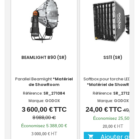
BEAMLIGHT B90 (SR)
SS11 (SR)
Parallel Beamlight
*Matériel
Softbox pour torche LED MS
de ShowRoom
*Matériel de ShowRoom
Référence:
SR_271084
Référence:
SR_271201
Marque:
GODOX
Marque:
GODOX
3 600,00 €
TTC
24,00 €
TTC
Prix
Prix
Prix
Prix
49,50 
de
de
8 988,00 €
Économisez 25,50 €
base
base
Économisez 5 388,00 €
HT
20,00 €
HT
3 000,00 €
Ajouter au
