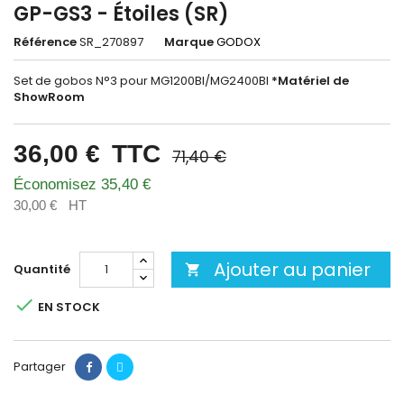
GP-GS3 - Étoiles (SR)
Référence
SR_270897
Marque
GODOX
Set de gobos N°3 pour MG1200BI/MG2400BI
*Matériel de
ShowRoom
36,00 €
TTC
71,40 €
Économisez 35,40 €
30,00 €
HT
Ajouter au panier
Quantité


EN STOCK
Partager