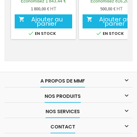
base
base
Économisez 1 843,44 €
Économisez 816,20 €
HT
HT
1 800,00 €
500,00 €
Ajouter au
Ajouter au


panier
panier


EN STOCK
EN STOCK

A PROPOS DE MMF

NOS PRODUITS

NOS SERVICES

CONTACT