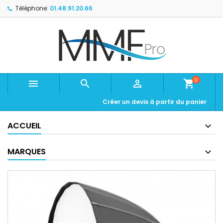
Téléphone:
01.48.91.20.66
0



shopping_cart
Créer un devis à partir du panier
ACCUEIL
MARQUES