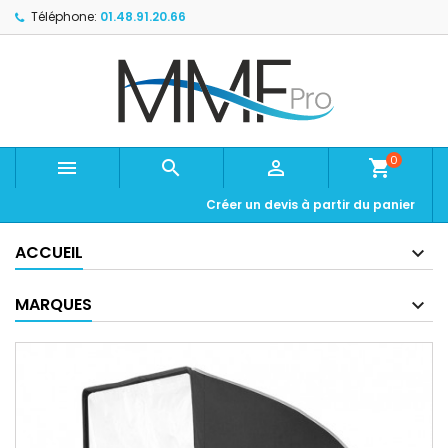
Téléphone:
01.48.91.20.66
0



shopping_cart
Créer un devis à partir du panier
ACCUEIL
MARQUES