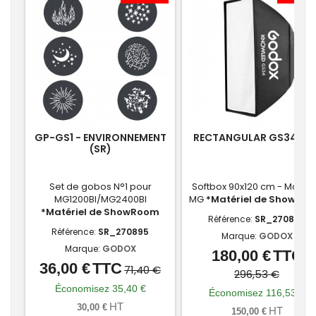
GP-GS1 - ENVIRONNEMENT
RECTANGULAR GS34 (SR
(SR)
Set de gobos N°1 pour
Softbox 90x120 cm - Montu
MG1200BI/MG2400BI
MG
*Matériel de ShowRo
*Matériel de ShowRoom
Référence:
SR_270884
Référence:
SR_270895
Marque:
GODOX
Marque:
GODOX
180,00 €
TTC
Prix
Prix
36,00 €
TTC
Prix
Prix
71,40 €
de
296,53 €
de
Économisez 35,40 €
base
Économisez 116,53 €
base
HT
30,00 €
HT
150,00 €