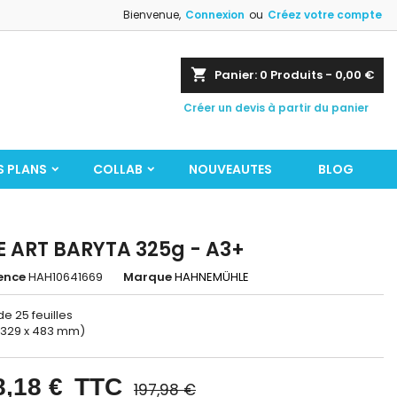
Bienvenue,
Connexion
ou
Créez votre compte
shopping_cart
Panier:
0
Produits - 0,00 €
Créer un devis à partir du panier
S PLANS
COLLAB
NOUVEAUTES
BLOG
E ART BARYTA 325g - A3+
ence
HAH10641669
Marque
HAHNEMÜHLE
de 25 feuilles
: 329 x 483 mm)
8,18 €
TTC
197,98 €