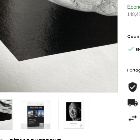
Écon
148,4
Quant

E
Parta