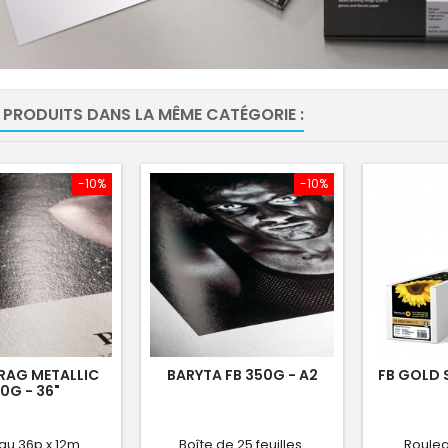
 PRODUITS DANS LA MÊME CATÉGORIE :
-10%
-10%
RAG METALLIC
BARYTA FB 350G - A2
FB GOLD S
0G - 36"
au 36p x 12m
Boîte de 25 feuilles
Roulea