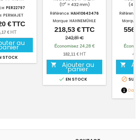
(17" = 432 mm)
(44" 
ce:
PER22797
Référence:
HAH10643476
Référence:
e:
PERMAJET
Marque:
HAHNEMÜHLE
Marque:
20 €
TTC
Prix
218,53 €
TTC
556,0
Prix
Prix
HT
,17 €
de
242,81 €
61
outer au
base
panier
Économisez 24,28 €
Économi
HT
182,11 €
463
N STOCK
Ajouter au
Aj


panier


EN STOCK
SUR 
Date