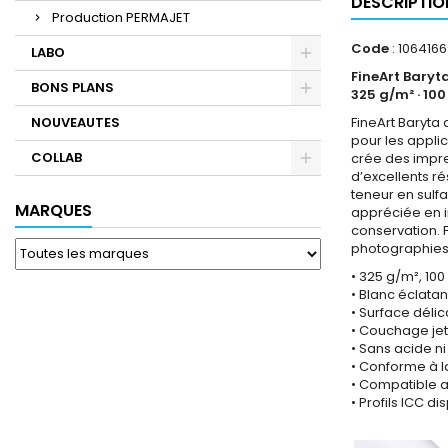
DESCRIPTIO
Production PERMAJET
Code
: 106416
LABO
FineArt Baryt
BONS PLANS
325 g/m² · 100
NOUVEAUTES
FineArt Baryta
pour les appli
COLLAB
crée des impre
d’excellents ré
teneur en sulf
MARQUES
appréciée en i
conservation. F
photographies 
• 325 g/m², 100
• Blanc éclatan
• Surface dél
• Couchage jet
• Sans acide ni
• Conforme à l
• Compatible a
• Profils ICC 