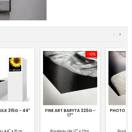
<
>
-10%
ILK 315G - 44"
FINE ART BARYTA 325G -
PHOTO RA
17"
u 44" x 15 m
Rouleau de 17" x 12m
Rouleau