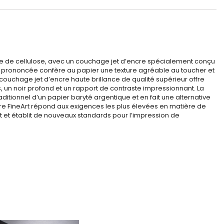
ase de cellulose, avec un couchage jet d’encre spécialement conçu
ent prononcée confère au papier une texture agréable au toucher et
couchage jet d’encre haute brillance de qualité supérieur offre
s, un noir profond et un rapport de contraste impressionnant. La
itionnel d’un papier baryté argentique et en fait une alternative
cre FineArt répond aux exigences les plus élevées en matière de
rt et établit de nouveaux standards pour l’impression de