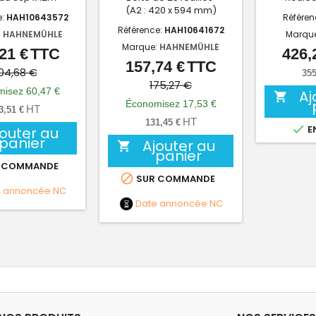
(A2 : 420 x 594 mm)
e:
HAH10643572
Référen
Référence:
HAH10641672
:
HAHNEMÜHLE
Marqu
Marque:
HAHNEMÜHLE
21 €
TTC
426,
Prix
Prix
157,74 €
TTC
Prix
Prix
de
04,68 €
355
de
175,27 €
base
isez 60,47 €
Aj

base
Économisez 17,53 €
HT
3,51 €
HT
131,45 €

E
jouter au
panier
Ajouter au

panier
 COMMANDE

SUR COMMANDE
e annoncée
NC
Date annoncée
NC