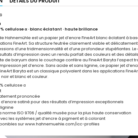
N
DÉTAILS DU PRODUIT
69
a
 % cellulose α · blanc éclatant · haute brillance
 de Hahnemühle est un papier jet d’encre FineArt blanc éclatant à b
cations FineArt. Sa structure feutrée clairement visible et délicatem
ssions d’une tridimensionnalité et d’une profondeur stupéfiantes. Le 
sultats d’impression avec un rendu parfait des couleurs et des détail
ate de baryum dans le couchage confère au FineArt Baryta l’aspect trad
mpression jet d’encre. Sans acide et sans lignine, ce papier jet d’en
ineArt Baryta est un classique polyvalent dans les applications FineA
noir et blanc et couleur.
 % cellulose α
t
icatement prononcée
 d’encre satiné pour des résultats d’impression exceptionnels
 lignine
a norme ISO 9706 / qualité musée pour la plus haute conservation
vec les systèmes jet d’encre à pigment et à colorant
disponibles sur www.hahnemuehle.com/icc-profiles