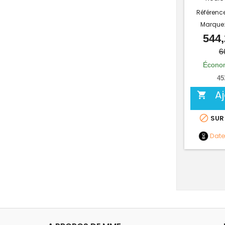
Référenc
Marque
544,
6
Économ
45
A


SUR
Dat