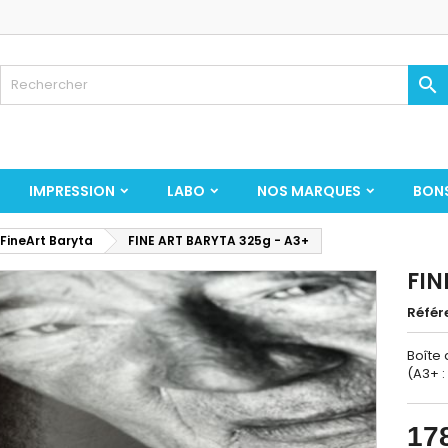

IMPRESSION
LABO
NOS MARQUES
BON
 FineArt Baryta
FINE ART BARYTA 325g - A3+
FIN
Référ
Boîte 
(A3+ 
17