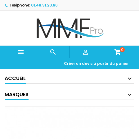
Téléphone:
01.48.91.20.66
0



shopping_cart
Créer un devis à partir du panier
ACCUEIL
MARQUES