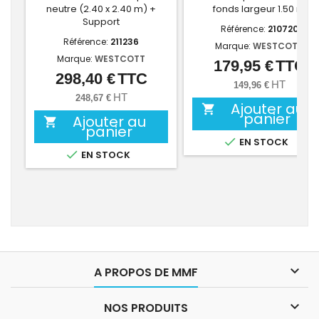
neutre (2.40 x 2.40 m) +
fonds largeur 1.50 m
Support
Référence:
210720
Référence:
211236
Marque:
WESTCOTT
Marque:
WESTCOTT
179,95 €
TTC
Prix
298,40 €
TTC
Prix
HT
149,96 €
HT
248,67 €
Ajouter au

panier
Ajouter au

panier

EN STOCK

EN STOCK

A PROPOS DE MMF

NOS PRODUITS