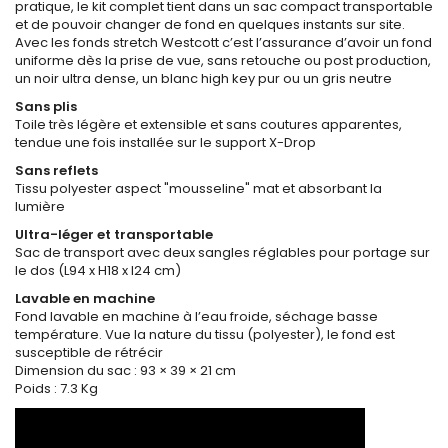
pratique, le kit complet tient dans un sac compact transportable
et de pouvoir changer de fond en quelques instants sur site.
Avec les fonds stretch Westcott c’est l’assurance d’avoir un fond
uniforme dès la prise de vue, sans retouche ou post production,
un noir ultra dense, un blanc high key pur ou un gris neutre
Sans plis
Toile très légère et extensible et sans coutures apparentes,
tendue une fois installée sur le support X-Drop
Sans reflets
Tissu polyester aspect "mousseline" mat et absorbant la
lumière
Ultra-léger et transportable
Sac de transport avec deux sangles réglables pour portage sur
le dos (L94 x H18 x l24 cm)
Lavable en machine
Fond lavable en machine à l’eau froide, séchage basse
température. Vue la nature du tissu (polyester), le fond est
susceptible de rétrécir
Dimension du sac : 93 × 39 × 21 cm
Poids : 7.3 Kg