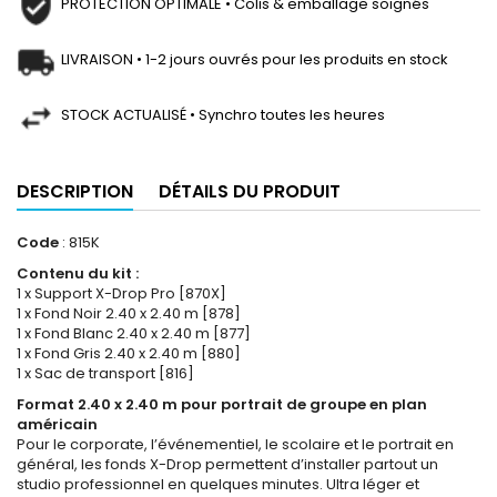
PROTECTION OPTIMALE • Colis & emballage soignés
LIVRAISON • 1-2 jours ouvrés pour les produits en stock
STOCK ACTUALISÉ • Synchro toutes les heures
DESCRIPTION
DÉTAILS DU PRODUIT
Code
: 815K
Contenu du kit :
1 x Support X-Drop Pro [870X]
1 x Fond Noir 2.40 x 2.40 m [878]
1 x Fond Blanc 2.40 x 2.40 m [877]
1 x Fond Gris 2.40 x 2.40 m [880]
1 x Sac de transport [816]
Format 2.40 x 2.40 m pour portrait de groupe en plan
américain
Pour le corporate, l’événementiel, le scolaire et le portrait en
général, les fonds X-Drop permettent d’installer partout un
studio professionnel en quelques minutes. Ultra léger et