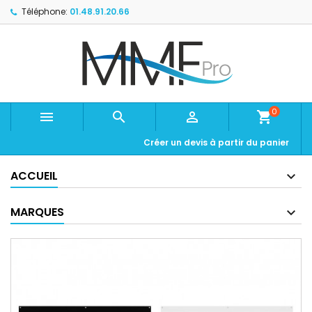
Téléphone:
01.48.91.20.66
0



shopping_cart
Créer un devis à partir du panier
ACCUEIL
MARQUES