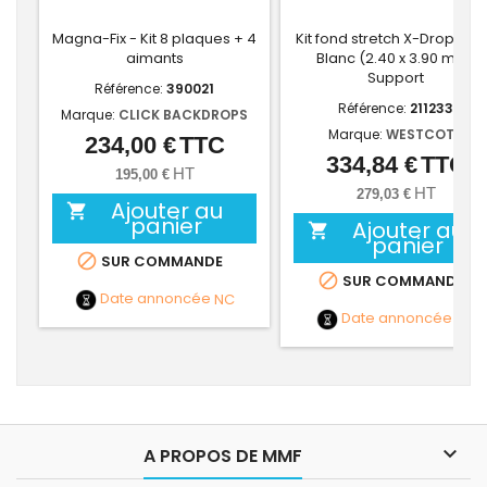
Magna-Fix - Kit 8 plaques + 4
Kit fond stretch X-Drop cyc
aimants
Blanc (2.40 x 3.90 m) +
Support
Référence:
390021
Référence:
211233
Marque:
CLICK BACKDROPS
Marque:
WESTCOTT
234,00 €
TTC
Prix
334,84 €
TTC
Prix
HT
195,00 €
HT
279,03 €
Ajouter au

panier
Ajouter au

panier

SUR COMMANDE

SUR COMMANDE
Date annoncée
NC
Date annoncée
NC

A PROPOS DE MMF