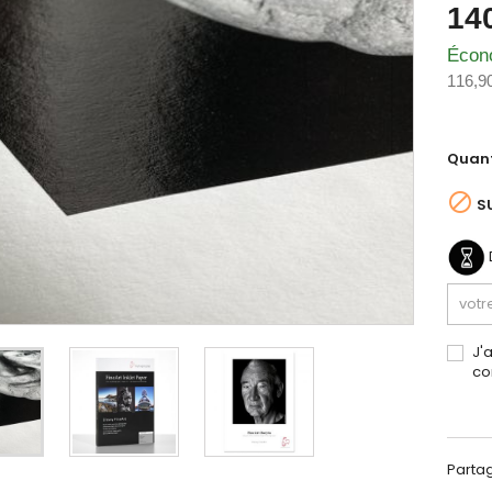
14
Écon
116,9
Quant

S
J'
co
Parta