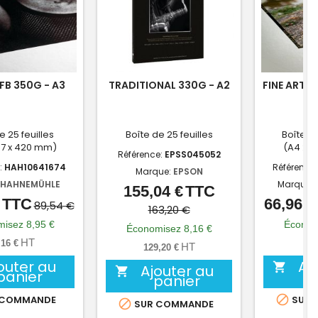
FB 350G - A3
TRADITIONAL 330G - A2
FINE ART P
e 25 feuilles
Boîte de 25 feuilles
Boîte A4
97 x 420 mm)
(A4 : 2
Référence:
EPSS045052
:
HAH10641674
Référence
Marque:
EPSON
HAHNEMÜHLE
Marque:
155,04 €
TTC
Prix
Prix
TTC
66,96 €
Prix
Prix
89,54 €
de
163,20 €
de
isez 8,95 €
Économ
base
Économisez 8,16 €
base
HT
,16 €
55,
HT
129,20 €
outer au
Aj

Ajouter au

panier
panier

 COMMANDE
SUR 

SUR COMMANDE