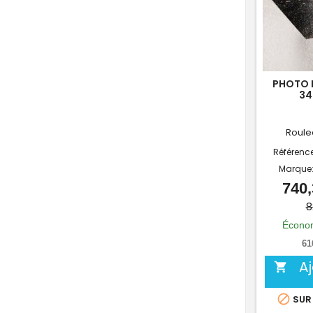
PHOTO 
34
Roule
Référenc
Marque
740,
8
Économ
61
A


SUR