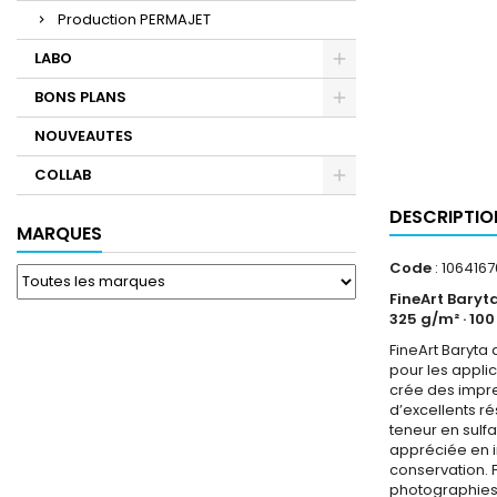
Production PERMAJET
LABO
BONS PLANS
NOUVEAUTES
COLLAB
DESCRIPTIO
MARQUES
Code
: 1064167
FineArt Baryt
325 g/m² · 100
FineArt Baryta
pour les appli
crée des impre
d’excellents ré
teneur en sulf
appréciée en i
conservation. F
photographies 