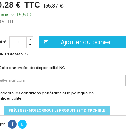
0,28 €
TTC
155,87 €
omisez 15,59 €
0 €
HT
Ajouter au panier
ité

UR COMMANDE
Date annoncée de disponibilité
NC
accepte les conditions générales et la politique de
nfidentialité
PRÉVENEZ-MOI LORSQUE LE PRODUIT EST DISPONIBLE
ger