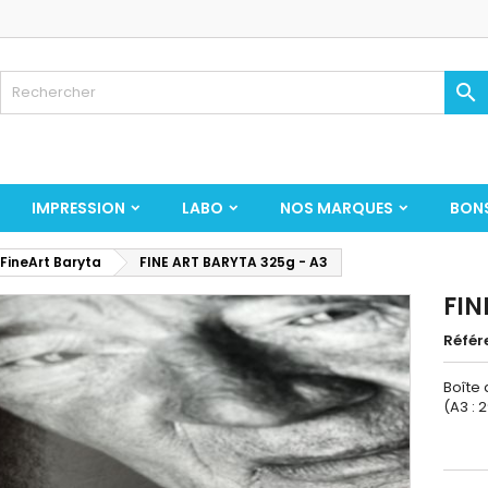

IMPRESSION
LABO
NOS MARQUES
BON
 FineArt Baryta
FINE ART BARYTA 325g - A3
FIN
Référ
Boîte 
(A3 : 