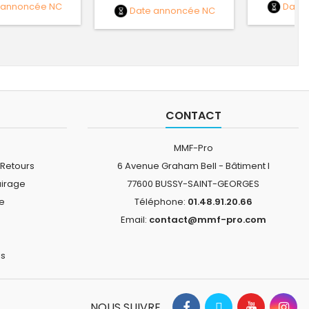
 annoncée
NC
Date
Date annoncée
NC
CONTACT
MMF-Pro
 Retours
6 Avenue Graham Bell - Bâtiment I
airage
77600 BUSSY-SAINT-GEORGES
ne
Téléphone:
01.48.91.20.66
Email:
contact@mmf-pro.com
is
NOUS SUIVRE