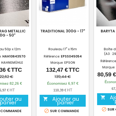
RAG METALLIC
TRADITIONAL 300G - 17"
BARYTA 
0G - 50"
au 50p x 12m
Rouleau 17" x 15m
Boîte d
(A3 : 2
e:
HAH10643570
Référence:
EPSS045054
Référence
:
HAHNEMÜHLE
Marque:
EPSON
Marque:
36 €
TTC
132,47 €
TTC
Prix
Prix
Prix
Prix
80,59 €
de
de
22,62 €
139,44 €
Économ
base
base
isez 82,26 €
Économisez 6,97 €
67
HT
HT
6,97 €
110,39 €
Aj

jouter au
Ajouter au

panier
panier

SUR

 COMMANDE
SUR COMMANDE