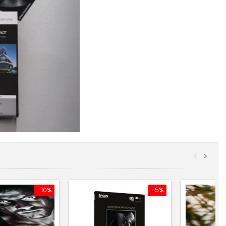
<
>
-10%
-5%