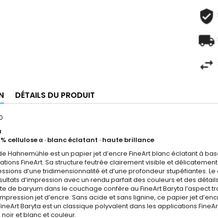
N
DÉTAILS DU PRODUIT
0
a
 % cellulose α · blanc éclatant · haute brillance
 de Hahnemühle est un papier jet d’encre FineArt blanc éclatant à b
cations FineArt. Sa structure feutrée clairement visible et délicatem
ssions d’une tridimensionnalité et d’une profondeur stupéfiantes. Le 
sultats d’impression avec un rendu parfait des couleurs et des détail
ate de baryum dans le couchage confère au FineArt Baryta l’aspect trad
mpression jet d’encre. Sans acide et sans lignine, ce papier jet d’en
ineArt Baryta est un classique polyvalent dans les applications FineA
noir et blanc et couleur.