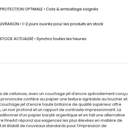
PROTECTION OPTIMALE • Colis & emballage soignés
LIVRAISON • 1-2 jours ouvrés pour les produits en stock
STOCK ACTUALISÉ • Synchro toutes les heures
ase de cellulose, avec un couchage jet d’encre spécialement conçu
ent prononcée confère au papier une texture agréable au toucher et
couchage jet d’encre haute brillance de qualité supérieur offre
s, un noir profond et un rapport de contraste impressionnant. La
itionnel d’un papier baryté argentique et en fait une alternative
cre FineArt répond aux exigences les plus élevées en matière de
rt et établit de nouveaux standards pour l’impression de