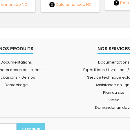
Date
e annoncée
NC
Date annoncée
NC
NOS PRODUITS
NOS SERVICES
Documentations
Documentations
ces occasions clients
Expéditions / Livraisons /
ccasions - Démos
Service technique écl
Destockage
Assistance en lig
Plan du site
Vidéo
Demander un dev