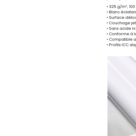
• 325 g/m², 100
• Blanc éclatan
• Surface dél
• Couchage jet
• Sans acide ni
• Conforme à l
• Compatible a
• Profils ICC 