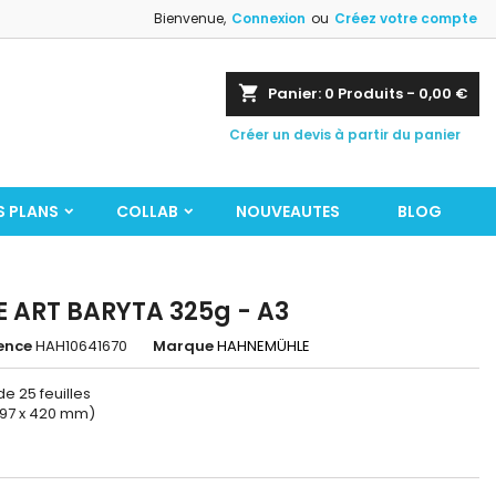
Bienvenue,
Connexion
ou
Créez votre compte
shopping_cart
Panier:
0
Produits - 0,00 €
Créer un devis à partir du panier
S PLANS
COLLAB
NOUVEAUTES
BLOG
E ART BARYTA 325g - A3
ence
HAH10641670
Marque
HAHNEMÜHLE
de 25 feuilles
297 x 420 mm)